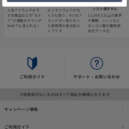
最新のお買い得情報
スーツスクエア
みんなの
シゴト服ずかん
人気アイテムやおす
ビジネスウェアがな
すめ商品などの“おト
んでも揃う、4つのブ
12,000人以上の業界
ク“が満載のチラシが
ランドが一体となっ
や職種、シーンなど
Webでも見られる！
た新感覚の複合型ス
のシゴト服の着用傾
トアです
向をデータ化。
ご利用ガイド
サポート・お問い合わせ
※税表記がないものはすべて税込み価格となります
キャンペーン情報
ご利用ガイド