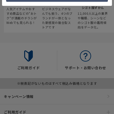
最新のお買い得情報
スーツスクエア
みんなの
シゴト服ずかん
人気アイテムやおす
ビジネスウェアがな
すめ商品などの“おト
んでも揃う、4つのブ
12,000人以上の業界
ク“が満載のチラシが
ランドが一体となっ
や職種、シーンなど
Webでも見られる！
た新感覚の複合型ス
のシゴト服の着用傾
トアです
向をデータ化。
ご利用ガイド
サポート・お問い合わせ
※税表記がないものはすべて税込み価格となります
キャンペーン情報
ご利用ガイド