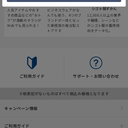
最新のお買い得情報
スーツスクエア
みんなの
シゴト服ずかん
人気アイテムやおす
ビジネスウェアがな
すめ商品などの“おト
んでも揃う、4つのブ
12,000人以上の業界
ク“が満載のチラシが
ランドが一体となっ
や職種、シーンなど
Webでも見られる！
た新感覚の複合型ス
のシゴト服の着用傾
トアです
向をデータ化。
ご利用ガイド
サポート・お問い合わせ
※税表記がないものはすべて税込み価格となります
キャンペーン情報
ご利用ガイド