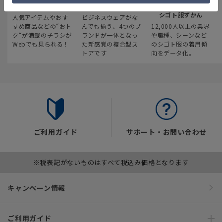
最新のお買い得情報
スーツスクエア
みんなの
シゴト服ずかん
人気アイテムやおす
ビジネスウェアがな
すめ商品などの“おト
んでも揃う、4つのブ
12,000人以上の業界
ク“が満載のチラシが
ランドが一体となっ
や職種、シーンなど
Webでも見られる！
た新感覚の複合型ス
のシゴト服の着用傾
トアです
向をデータ化。
ご利用ガイド
サポート・お問い合わせ
※税表記がないものはすべて税込み価格となります
キャンペーン情報
ご利用ガイド