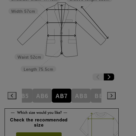
Width
57cm
Waist
52cm
Length
75.5cm
AB4
AB5
AB6
AB7
AB8
BE3
BE4
Check the recommended
size