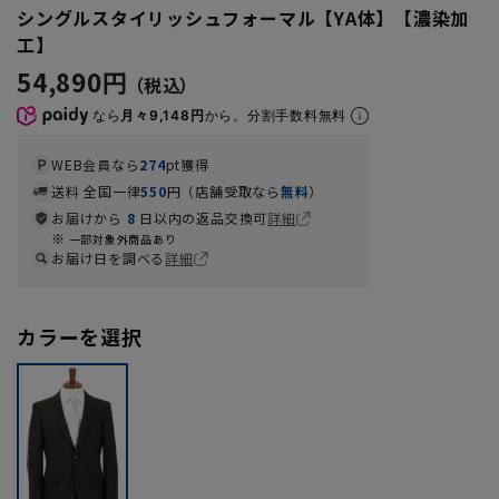
シングルスタイリッシュフォーマル【YA体】【濃染加
工】
54,890円
なら
月々9,148円
から。分割手数料無料
WEB会員なら
274
pt獲得
送料 全国一律
550
円（店舗受取なら
無料
）
お届けから
8
日以内の返品交換可
詳細
一部対象外商品あり
お届け日を調べる
詳細
カラーを選択