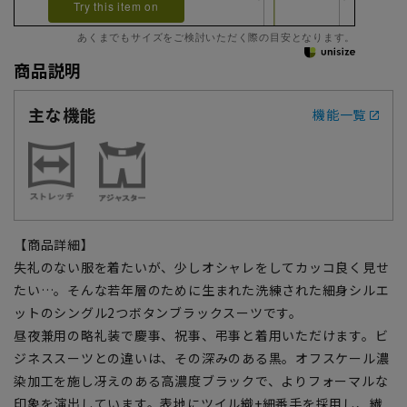
Try this item on
あくまでもサイズをご検討いただく際の目安となります。
商品説明
主な機能
機能一覧
【商品詳細】
失礼のない服を着たいが、少しオシャレをしてカッコ良く見せ
たい…。そんな若年層のために生まれた洗練された細身シルエ
ットのシングル2つボタンブラックスーツです。
昼夜兼用の略礼装で慶事、祝事、弔事と着用いただけます。ビ
ジネススーツとの違いは、その深みのある黒。オフスケール濃
染加工を施し冴えのある高濃度ブラックで、よりフォーマルな
印象を演出しています。表地にツイル織+細番手を採用し、繊