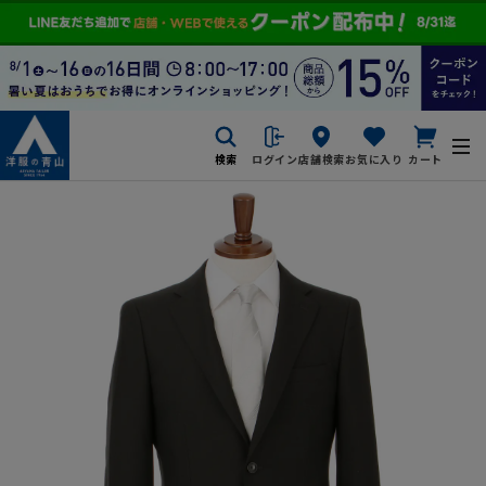
検索
ログイン
店舗検索
お気に入り
カート