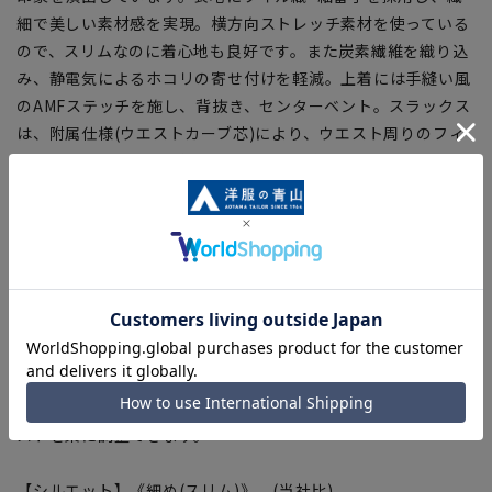
細で美しい素材感を実現。横方向ストレッチ素材を使っている
ので、スリムなのに着心地も良好です。また炭素繊維を織り込
み、静電気によるホコリの寄せ付けを軽減。上着には手縫い風
のAMFステッチを施し、背抜き、センターベント。スラックス
は、附属仕様(ウエストカーブ芯)により、ウエスト周りのフィ
ット感を良くし、ヒザ位置を高くした美脚シルエットで、オシ
ャレさと機能性を両立させる工夫が満載です。さらにウエスト
にアジャスターを施し、多少の体形変化にも対応しました。
【機能・仕様】
■ストレッチ
伸縮性に優れた生地で心地よい着心地
■アジャスター
ウエストサイズの実寸からプラス約3cm、マイナス約3cmスラ
イドするアジャスターを採用。軽くてスムーズに可動し、ウエ
ストを楽に調整できます。
【シルエット】《細め(スリム)》 (当社比)