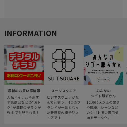
INFORMATION
最新のお買い得情報
スーツスクエア
みんなの
シゴト服ずかん
人気アイテムやおす
ビジネスウェアがな
すめ商品などの“おト
んでも揃う、4つのブ
12,000人以上の業界
ク“が満載のチラシが
ランドが一体となっ
や職種、シーンなど
Webでも見られる！
た新感覚の複合型ス
のシゴト服の着用傾
トアです
向をデータ化。