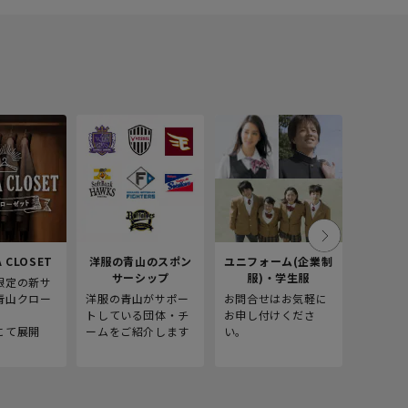
 CLOSET
洋服の青山のスポン
ユニフォーム(企業制
採
サーシップ
服)・学生服
限定の新サ
青山商事
青山クロー
洋服の青山がサポー
お問合せはお気軽に
をご紹介
。
トしている団体・チ
お申し付けくださ
にて展開
ームをご紹介します
い。