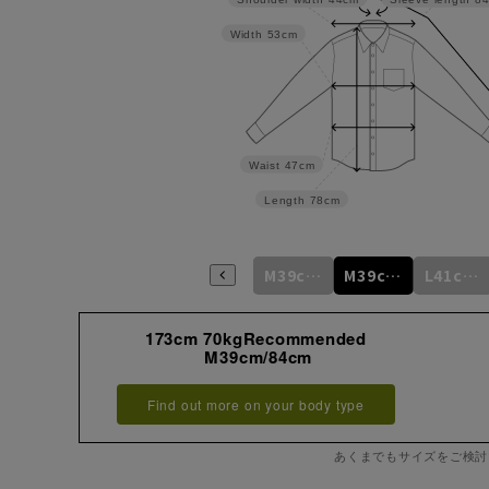
Width
53cm
Waist
47cm
Length
78cm
S37cm/80cm
S37cm/82cm
M39cm/80cm
M39cm/82cm
M39cm/84cm
L41cm/82cm
173cm 70kgRecommended
M39cm/84cm
Find out more on your body type
あくまでもサイズをご検討