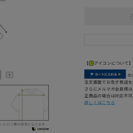
【
アイコンについて
L41cm/84cm
L41cm/86cm
LL43cm/82cm
LL43cm/86cm
の
注文画面でお急ぎ発送を
さらにメルマガ会員様は
正商品の場合は対応不可
詳しくはこちら
いただく際の目安となります。