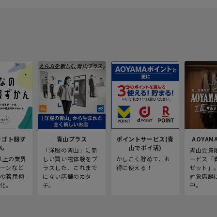
シゴト服ず
青山プラス
ポイントサービス(青
AOYAMA
ん
山でポイ活)
「洋服の青山」に新
青山会員
人以上の業界
しい買い物体験をプ
かしこく貯めて、お
ービス「
ーンなど
ラスした、これまで
得に使える！
ゼット」
の着用傾
にない店舗のカタ
対象店舗
化。
チ。
中。