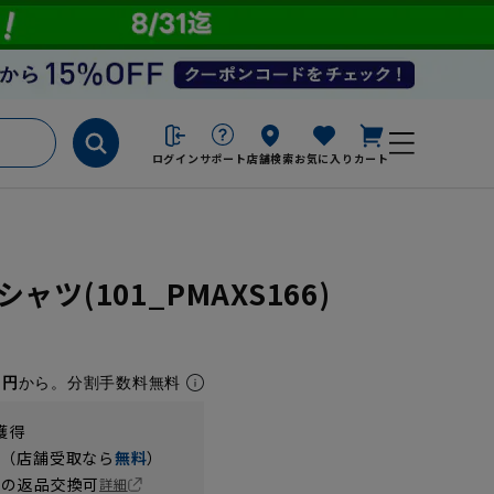
ログイン
サポート
店舗検索
お気に入り
カート
ツ(101_PMAXS166)
1円
から。分割手数料無料
獲得
円（店舗受取なら
無料
）
の返品交換可
詳細