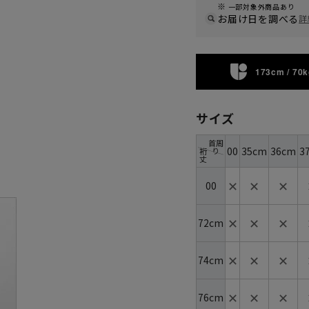
一部対象外商品あり
お届け日を調べる
詳
173cm / 70k
サイズ
首周
00
35cm
36cm
3
り
裄
丈
✕
✕
✕
00
✕
✕
✕
72cm
✕
✕
✕
74cm
✕
✕
✕
76cm