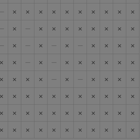
―
✕
✕
✕
✕
✕
✕
✕
✕
✕
✕
―
✕
―
✕
✕
✕
✕
✕
✕
✕
✕
―
✕
―
✕
―
✕
―
✕
✕
✕
✕
✕
✕
―
✕
―
✕
✕
✕
✕
✕
✕
✕
✕
✕
✕
―
✕
―
✕
✕
✕
✕
✕
✕
✕
✕
✕
✕
✕
✕
✕
✕
✕
✕
✕
✕
✕
✕
✕
✕
✕
✕
✕
✕
✕
✕
✕
✕
✕
✕
✕
✕
✕
✕
✕