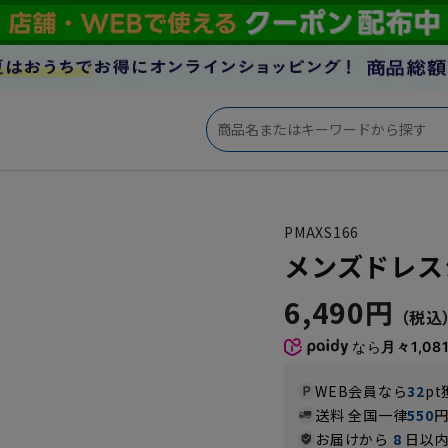
PMAXS166
メンズドレスシャ
6,490円
なら
月々1,08
WEB会員なら
32
pt
送料 全国一律
550
お届けから
8
日以内