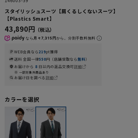
146003-39
スタイリッシュスーツ【肩くるしくないスーツ】
【Plastics Smart】
43,890円
なら
月々7,315円
から。分割手数料無料
WEB会員なら
219
pt獲得
送料 全国一律
550
円（店舗受取なら
無料
）
お届けから
8
日以内の返品交換可
詳細
一部対象外商品あり
お届け日を調べる
詳細
カラーを選択