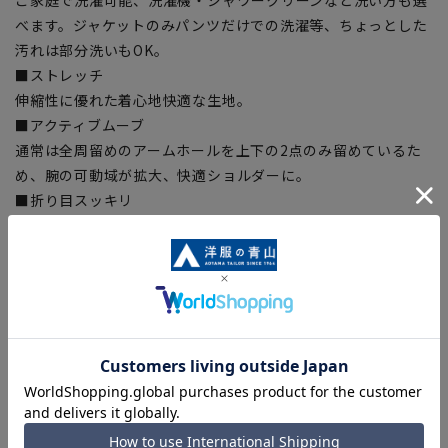
べます。ジャケットのみパンツだけでの洗濯等、ちょっとした
汚れは部分洗いもOK。
■ストレッチ
伸縮性に優れた着心地快適な生地。
■アクティブムーブ
通常は全周留めのアームホールを上下の2点のみ留めているた
め、腕の可動域が拡大、快適ショルダーに。
■折り目スッキリ
生地特性により綺麗なプリーツラインをキープ。
■Plastics Smart
この商品はリサイクル原料を使用し、プラスチック・スマート
に賛同しています。当製品は裏地の糸の一部にECOBLUE®を使
用しています。ECOBLUE®はマテリアルリサイクルにより、ペ
ットボトルを繊維へと再生しています。
【シルエット】《細め(スリム)》 (当社比)