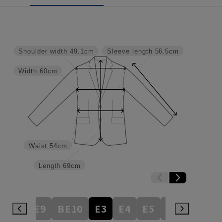
Shoulder width
49.1cm
Sleeve length
56.5cm
Width
60cm
Waist
54cm
Length
69cm
BE8
BE9
BE10
E3
E4
E5
E6
E7
E