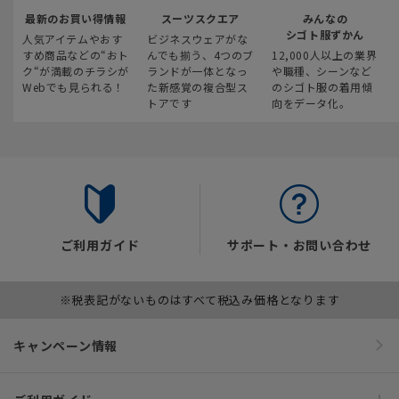
最新のお買い得情報
スーツスクエア
みんなの
シゴト服ずかん
人気アイテムやおす
ビジネスウェアがな
すめ商品などの“おト
んでも揃う、4つのブ
12,000人以上の業界
ク“が満載のチラシが
ランドが一体となっ
や職種、シーンなど
Webでも見られる！
た新感覚の複合型ス
のシゴト服の着用傾
トアです
向をデータ化。
ご利用ガイド
サポート・お問い合わせ
※税表記がないものはすべて税込み価格となります
キャンペーン情報