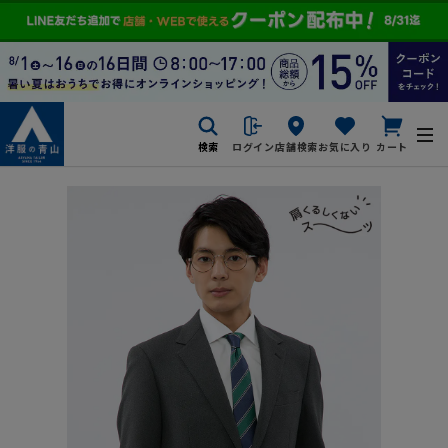
検索
ログイン
店舗検索
お気に入り
カート