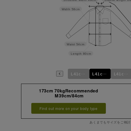
Width
58cm
Waist
54cm
Length
80cm
m
M39cm/80cm
M39cm/82cm
M39cm/84cm
L41cm/82cm
L41cm/84cm
L41cm/86cm
173cm 70kgRecommended
M39cm/84cm
Find out more on your body type
あくまでもサイズをご検討