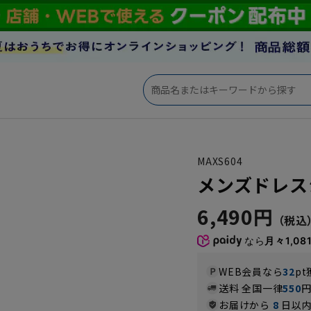
MAXS604
メンズドレスシャ
6,490円
なら
月々1,08
WEB会員なら
32
pt
送料 全国一律
550
お届けから
8
日以内