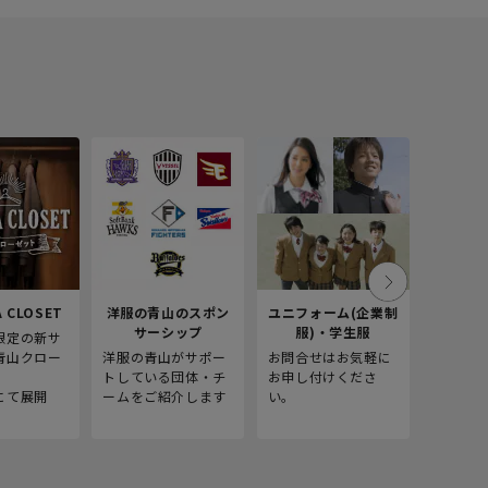
 CLOSET
洋服の青山のスポン
ユニフォーム(企業制
採
サーシップ
服)・学生服
限定の新サ
青山商事
青山クロー
洋服の青山がサポー
お問合せはお気軽に
をご紹介
。
トしている団体・チ
お申し付けくださ
にて展開
ームをご紹介します
い。