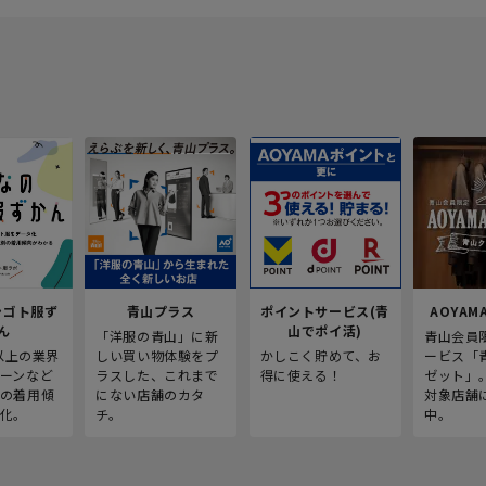
シゴト服ず
青山プラス
ポイントサービス(青
AOYAMA
ん
山でポイ活)
「洋服の青山」に新
青山会員
人以上の業界
しい買い物体験をプ
かしこく貯めて、お
ービス「
ーンなど
ラスした、これまで
得に使える！
ゼット」
の着用傾
にない店舗のカタ
対象店舗
化。
チ。
中。