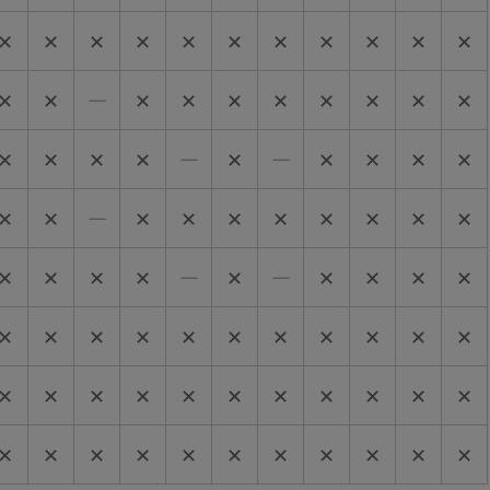
✕
✕
✕
✕
✕
✕
✕
✕
✕
✕
✕
✕
✕
―
✕
✕
✕
✕
✕
✕
✕
✕
✕
✕
✕
✕
―
✕
―
✕
✕
✕
✕
✕
✕
―
✕
✕
✕
✕
✕
✕
✕
✕
✕
✕
✕
✕
―
✕
―
✕
✕
✕
✕
✕
✕
✕
✕
✕
✕
✕
✕
✕
✕
✕
✕
✕
✕
✕
✕
✕
✕
✕
✕
✕
✕
✕
✕
✕
✕
✕
✕
✕
✕
✕
✕
✕