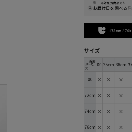
一部対象外商品あり
お届け日を調べる
詳
173cm / 70k
サイズ
首周
00
35cm
36cm
3
り
裄
丈
✕
✕
✕
00
✕
✕
✕
72cm
✕
✕
✕
74cm
✕
✕
✕
76cm