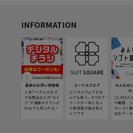
INFORMATION
最新のお買い得情報
スーツスクエア
みんなの
か
人気アイテムやおす
ビジネスウェアがな
すめ商品などの“おト
んでも揃う、4つのブ
12,000
ク“が満載のチラシが
ランドが一体となっ
や職種、シ
Webでも見られる！
た新感覚の複合型ス
のシゴト服
トアです
向をデータ