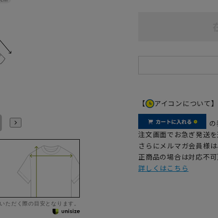
【
アイコンについて
LL43cm/82cm
LL43cm/86cm
3L45cm/84cm
3L45cm/88cm
4L47cm/84cm
4L47cm/88cm
の
注文画面でお急ぎ発送を
さらにメルマガ会員様は
正商品の場合は対応不可
詳しくはこちら
いただく際の目安となります。