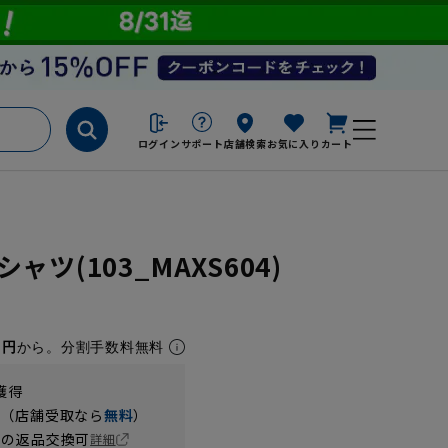
ログイン
サポート
店舗検索
お気に入り
カート
ツ(103_MAXS604)
1円
から。分割手数料無料
獲得
円（店舗受取なら
無料
）
の返品交換可
詳細