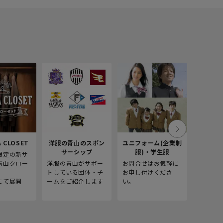
 CLOSET
洋服の青山のスポン
ユニフォーム(企業制
採
サーシップ
服)・学生服
限定の新サ
青山商事
青山クロー
洋服の青山がサポー
お問合せはお気軽に
をご紹介
。
トしている団体・チ
お申し付けくださ
にて展開
ームをご紹介します
い。