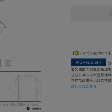
【
アイコンについて
LL43cm/82cm
LL43cm/86cm
3L45cm/84cm
3L45cm/88cm
4L47cm/84cm
4L47cm/88cm
の
注文画面でお急ぎ発送を
さらにメルマガ会員様は
正商品の場合は対応不可
詳しくはこちら
いただく際の目安となります。