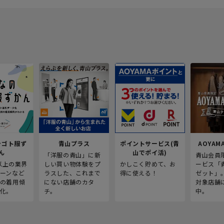
シゴト服ず
青山プラス
ポイントサービス(青
AOYAMA
ん
山でポイ活)
「洋服の青山」に新
青山会員
人以上の業界
しい買い物体験をプ
かしこく貯めて、お
ービス「
ーンなど
ラスした、これまで
得に使える！
ゼット」
の着用傾
にない店舗のカタ
対象店舗
化。
チ。
中。