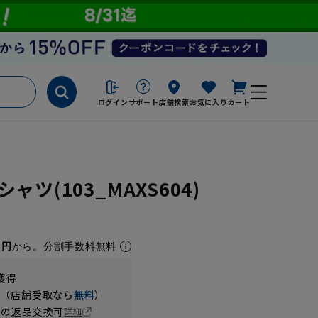
ログイン
サポート
店舗検索
お気に入り
カート
ツ(103_MAXS604)
1円
から。分割手数料無料
獲得
円（店舗受取なら
無料
）
の返品交換可
詳細