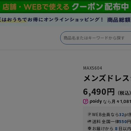
MAXS604
メンズドレスシャ
6,490円
なら
月々1,08
WEB会員なら
32
pt
送料 全国一律
550
お届けから
8
日以内