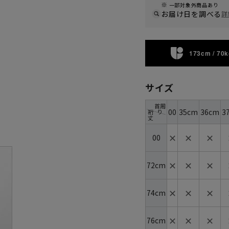
一部対象外商品あり
お届け日を調べる
詳
173cm / 70k
サイズ
首周
00
35cm
36cm
3
り
裄
丈
✕
✕
✕
00
✕
✕
✕
72cm
✕
✕
✕
74cm
✕
✕
✕
76cm