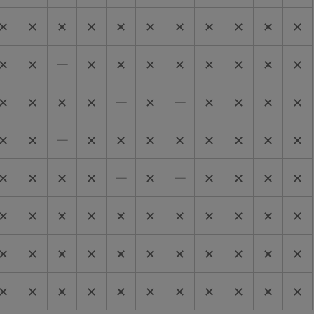
✕
✕
✕
✕
✕
✕
✕
✕
✕
✕
✕
✕
✕
―
✕
✕
✕
✕
✕
✕
✕
✕
✕
✕
✕
✕
―
✕
―
✕
✕
✕
✕
✕
✕
―
✕
✕
✕
✕
✕
✕
✕
✕
✕
✕
✕
✕
―
✕
―
✕
✕
✕
✕
✕
✕
✕
✕
✕
✕
✕
✕
✕
✕
✕
✕
✕
✕
✕
✕
✕
✕
✕
✕
✕
✕
✕
✕
✕
✕
✕
✕
✕
✕
✕
✕
✕