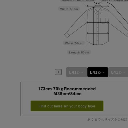
Width
58cm
Waist
54cm
Length
80cm
m
M39cm/80cm
M39cm/82cm
M39cm/84cm
L41cm/82cm
L41cm/84cm
L41cm/86cm
173cm 70kgRecommended
M39cm/84cm
Find out more on your body type
あくまでもサイズをご検討