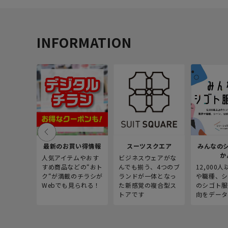
INFORMATION
最新のお買い得情報
スーツスクエア
みんなの
か
人気アイテムやおす
ビジネスウェアがな
すめ商品などの“おト
んでも揃う、4つのブ
12,000
ク“が満載のチラシが
ランドが一体となっ
や職種、シ
Webでも見られる！
た新感覚の複合型ス
のシゴト服
トアです
向をデータ