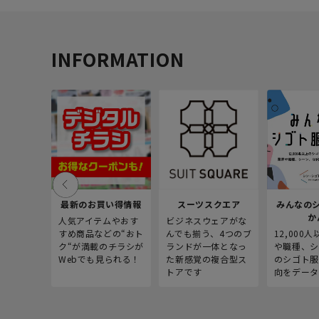
INFORMATION
最新のお買い得情報
スーツスクエア
みんなの
か
人気アイテムやおす
ビジネスウェアがな
すめ商品などの“おト
んでも揃う、4つのブ
12,000
ク“が満載のチラシが
ランドが一体となっ
や職種、シ
Webでも見られる！
た新感覚の複合型ス
のシゴト服
トアです
向をデータ