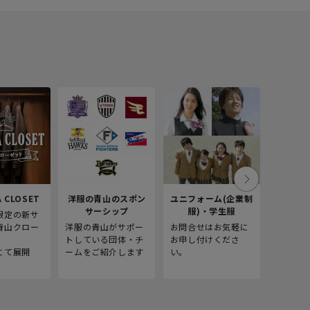
 CLOSET
洋服の青山のスポン
ユニフォーム(企業制
採
サーシップ
服)・学生服
限定の新サ
青山商事
青山クロー
洋服の青山がサポー
お問合せはお気軽に
をご紹介
。
トしている団体・チ
お申し付けくださ
にて展開
ームをご紹介します
い。