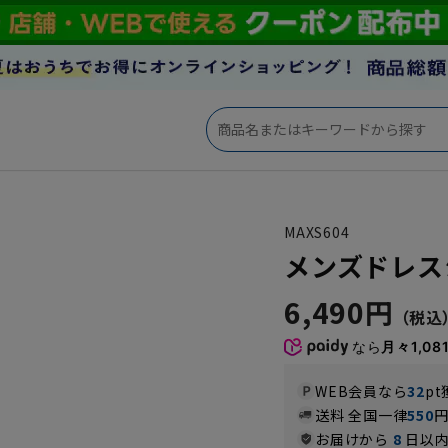
MAXS604
メンズドレスシャ
6,490円
なら
月々1,08
WEB会員なら
32
pt
送料 全国一律
550
お届けから
8
日以内