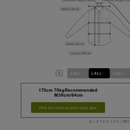
Width
58cm
Waist
54cm
Length
80cm
m
M39cm/80cm
M39cm/82cm
M39cm/84cm
L41cm/82cm
L41cm/84cm
L41cm/86cm
173cm 70kgRecommended
M39cm/84cm
Find out more on your body type
あくまでもサイズをご検討