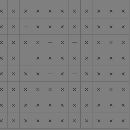
✕
✕
✕
✕
✕
✕
✕
✕
✕
✕
✕
✕
✕
―
✕
✕
✕
✕
✕
✕
✕
✕
✕
✕
✕
✕
―
✕
―
✕
✕
✕
✕
✕
✕
―
✕
✕
✕
✕
✕
✕
✕
✕
✕
✕
✕
✕
―
✕
―
✕
✕
✕
✕
✕
✕
✕
✕
✕
✕
✕
✕
✕
✕
✕
✕
✕
✕
✕
✕
✕
✕
✕
✕
✕
✕
✕
✕
✕
✕
✕
✕
✕
✕
✕
✕
✕