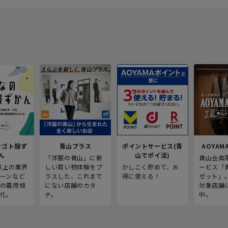
シゴト服ず
青山プラス
ポイントサービス(青
AOYAMA
ん
山でポイ活)
「洋服の青山」に新
青山会員
人以上の業界
しい買い物体験をプ
かしこく貯めて、お
ービス「
ーンなど
ラスした、これまで
得に使える！
ゼット」
の着用傾
にない店舗のカタ
対象店舗
化。
チ。
中。