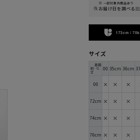
一部対象外商品あり
お届け日を調べる
詳
173cm / 70k
サイズ
首周
00
35cm
36cm
3
り
裄
丈
✕
✕
✕
00
✕
✕
✕
72cm
✕
✕
✕
74cm
✕
✕
✕
76cm