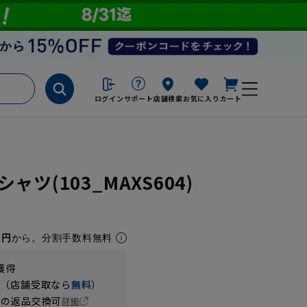
ログイン
サポート
店舗検索
お気に入り
カート
ツ(103_MAXS604)
1円
から。分割手数料無料
獲得
円（店舗受取なら
無料
）
の返品交換可
詳細