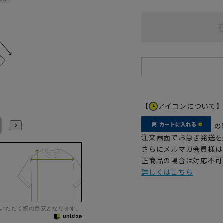
【
アイコンについて
LL43cm/82cm
LL43cm/86cm
3L45cm/84cm
3L45cm/88cm
4L47cm/84cm
4L47cm/88cm
の
注文画面でお急ぎ発送を
さらにメルマガ会員様は
正商品の場合は対応不可
詳しくはこちら
いただく際の目安となります。