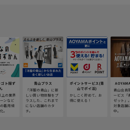
シゴト服ず
青山プラス
ポイントサービス(青
AOYAMA
ん
山でポイ活)
「洋服の青山」に新
青山会員
人以上の業界
しい買い物体験をプ
かしこく貯めて、お
ービス「
ーンなど
ラスした、これまで
得に使える！
ゼット」
の着用傾
にない店舗のカタ
対象店舗
化。
チ。
中。