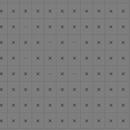
✕
✕
✕
✕
✕
✕
✕
✕
✕
✕
✕
✕
✕
―
✕
✕
✕
✕
✕
✕
✕
✕
✕
✕
✕
✕
―
✕
―
✕
✕
✕
✕
✕
✕
―
✕
✕
✕
✕
✕
✕
✕
✕
✕
✕
✕
✕
―
✕
―
✕
✕
✕
✕
✕
✕
✕
✕
✕
✕
✕
✕
✕
✕
✕
✕
✕
✕
✕
✕
✕
✕
✕
✕
✕
✕
✕
✕
✕
✕
✕
✕
✕
✕
✕
✕
✕