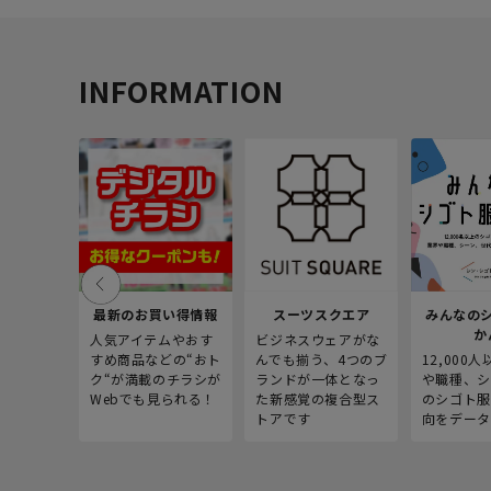
INFORMATION
最新のお買い得情報
スーツスクエア
みんなの
か
人気アイテムやおす
ビジネスウェアがな
すめ商品などの“おト
んでも揃う、4つのブ
12,000
ク“が満載のチラシが
ランドが一体となっ
や職種、シ
Webでも見られる！
た新感覚の複合型ス
のシゴト服
トアです
向をデータ