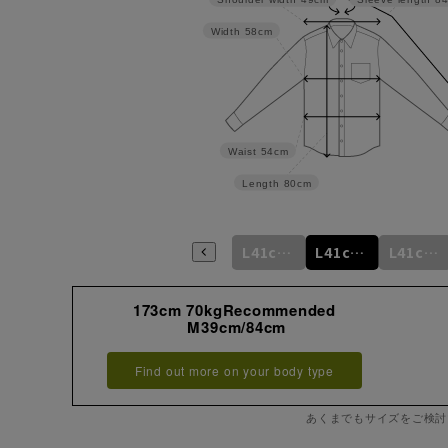
Width
58cm
Waist
54cm
Length
80cm
m
M39cm/80cm
M39cm/82cm
M39cm/84cm
L41cm/82cm
L41cm/84cm
L41cm/86cm
173cm 70kgRecommended
M39cm/84cm
Find out more on your body type
あくまでもサイズをご検討