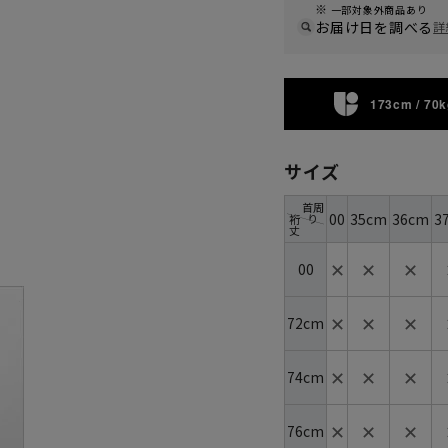
一部対象外商品あり
お届け日を調べる
詳
173cm / 70k
サイズ
首周
00
35cm
36cm
3
り
裄
丈
✕
✕
✕
00
✕
✕
✕
72cm
✕
✕
✕
74cm
✕
✕
✕
76cm