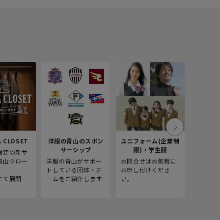
 CLOSET
洋服の青山のスポン
ユニフォーム(企業制
採
サーシップ
服)・学生服
限定の新サ
青山商事
青山クロー
洋服の青山がサポー
お問合せはお気軽に
をご紹介
。
トしている団体・チ
お申し付けくださ
にて展開
ームをご紹介します
い。