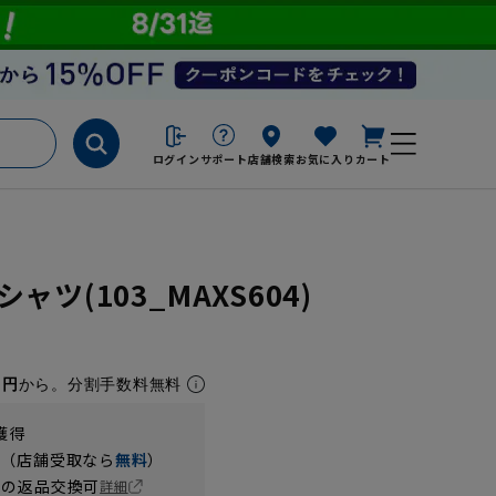
ログイン
サポート
店舗検索
お気に入り
カート
ツ(103_MAXS604)
1円
から。分割手数料無料
獲得
円（店舗受取なら
無料
）
の返品交換可
詳細