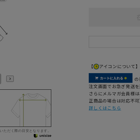
【
アイコンについて
LL43cm/82cm
LL43cm/86cm
3L45cm/84cm
3L45cm/88cm
4L47cm/84cm
4L47cm/88cm
の
注文画面でお急ぎ発送を
さらにメルマガ会員様は
正商品の場合は対応不可
詳しくはこちら
いただく際の目安となります。