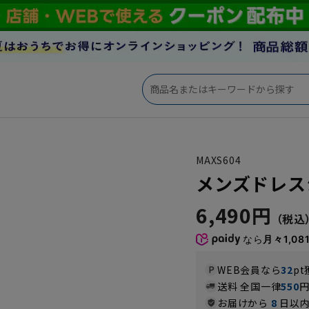
MAXS604
メンズドレスシャ
6,490円
なら
月々1,08
WEB会員なら
32
pt
送料 全国一律
550
お届けから
8
日以内