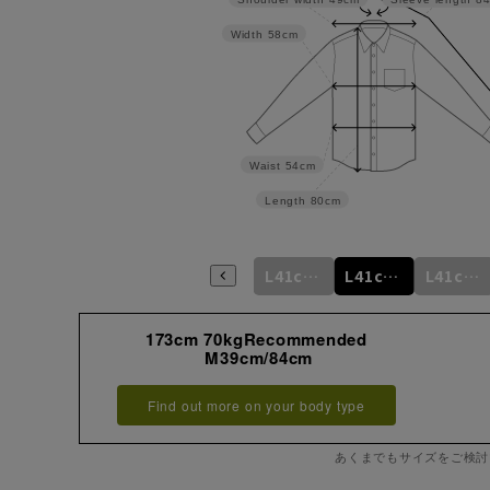
Width
58cm
Waist
54cm
Length
80cm
m
M39cm/80cm
M39cm/82cm
M39cm/84cm
L41cm/82cm
L41cm/84cm
L41cm/86cm
173cm 70kgRecommended
M39cm/84cm
Find out more on your body type
あくまでもサイズをご検討