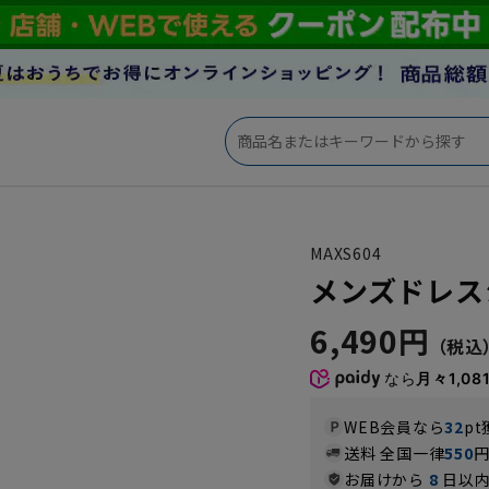
MAXS604
メンズドレスシャ
6,490円
なら
月々1,08
WEB会員なら
32
pt
送料 全国一律
550
お届けから
8
日以内