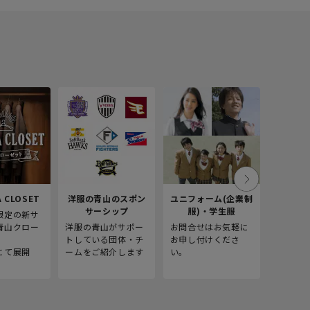
 CLOSET
洋服の青山のスポン
ユニフォーム(企業制
採
サーシップ
服)・学生服
限定の新サ
青山商事
青山クロー
洋服の青山がサポー
お問合せはお気軽に
をご紹介
。
トしている団体・チ
お申し付けくださ
にて展開
ームをご紹介します
い。