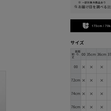
一部対象外商品あり
お届け日を調べる
詳
173cm / 70k
サイズ
首周
00
35cm
36cm
3
り
裄
丈
✕
✕
✕
00
✕
✕
✕
72cm
✕
✕
✕
74cm
✕
✕
✕
76cm