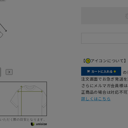
【
アイコンについて
LL43cm/82cm
LL43cm/86cm
3L45cm/84cm
3L45cm/88cm
4L47cm/84cm
4L47cm/88cm
の
注文画面でお急ぎ発送を
さらにメルマガ会員様は
正商品の場合は対応不可
詳しくはこちら
いただく際の目安となります。