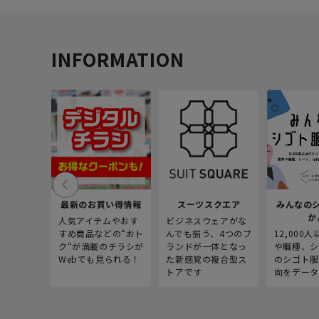
INFORMATION
最新のお買い得情報
スーツスクエア
みんなの
か
人気アイテムやおす
ビジネスウェアがな
すめ商品などの“おト
んでも揃う、4つのブ
12,000
ク“が満載のチラシが
ランドが一体となっ
や職種、シ
Webでも見られる！
た新感覚の複合型ス
のシゴト服
トアです
向をデータ