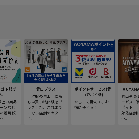
シゴト服ず
青山プラス
ポイントサービス(青
AOYAMA
ん
山でポイ活)
「洋服の青山」に新
青山会員
人以上の業界
しい買い物体験をプ
かしこく貯めて、お
ービス「
ーンなど
ラスした、これまで
得に使える！
ゼット」
の着用傾
にない店舗のカタ
対象店舗
化。
チ。
中。