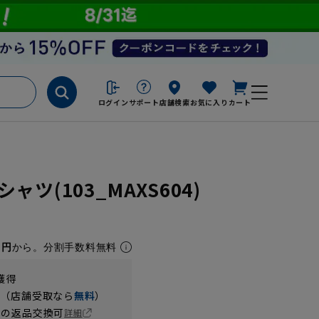
ログイン
サポート
店舗検索
お気に入り
カート
ツ(103_MAXS604)
1円
から。分割手数料無料
獲得
円（店舗受取なら
無料
）
の返品交換可
詳細