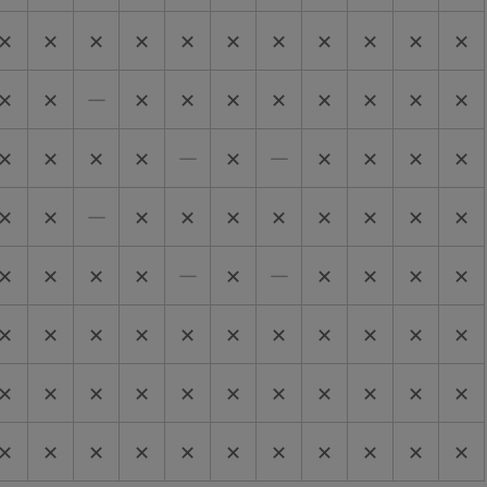
✕
✕
✕
✕
✕
✕
✕
✕
✕
✕
✕
✕
✕
―
✕
✕
✕
✕
✕
✕
✕
✕
✕
✕
✕
✕
―
✕
―
✕
✕
✕
✕
✕
✕
―
✕
✕
✕
✕
✕
✕
✕
✕
✕
✕
✕
✕
―
✕
―
✕
✕
✕
✕
✕
✕
✕
✕
✕
✕
✕
✕
✕
✕
✕
✕
✕
✕
✕
✕
✕
✕
✕
✕
✕
✕
✕
✕
✕
✕
✕
✕
✕
✕
✕
✕
✕