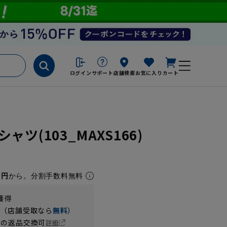
ログイン
サポート
店舗検索
お気に入り
カート
ツ(103_MAXS166)
1円
から。分割手数料無料
獲得
円（店舗受取なら
無料
）
の返品交換可
詳細