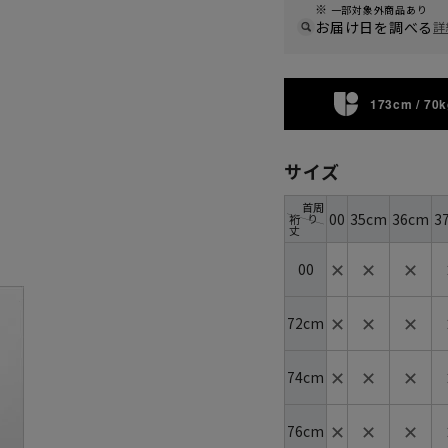
一部対象外商品あり
お届け日を調べる
詳
173cm / 70k
サイズ
首周
00
35cm
36cm
3
り
裄
丈
✕
✕
✕
00
✕
✕
✕
72cm
✕
✕
✕
74cm
✕
✕
✕
76cm