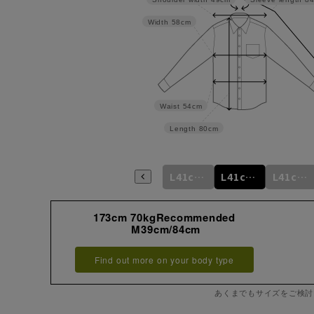
Width
58cm
Waist
54cm
Length
80cm
m
M39cm/80cm
M39cm/82cm
M39cm/84cm
L41cm/82cm
L41cm/84cm
L41cm/86cm
173cm 70kgRecommended
M39cm/84cm
Find out more on your body type
あくまでもサイズをご検討