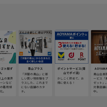
シゴト服ず
青山プラス
ポイントサービス(青
AOYAMA
ん
山でポイ活)
「洋服の青山」に新
青山会員
人以上の業界
しい買い物体験をプ
かしこく貯めて、お
ービス「
ーンなど
ラスした、これまで
得に使える！
ゼット」
の着用傾
にない店舗のカタ
対象店舗
化。
チ。
中。