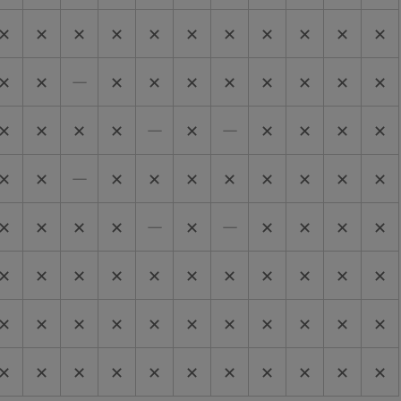
✕
✕
✕
✕
✕
✕
✕
✕
✕
✕
✕
✕
✕
―
✕
✕
✕
✕
✕
✕
✕
✕
✕
✕
✕
✕
―
✕
―
✕
✕
✕
✕
✕
✕
―
✕
✕
✕
✕
✕
✕
✕
✕
✕
✕
✕
✕
―
✕
―
✕
✕
✕
✕
✕
✕
✕
✕
✕
✕
✕
✕
✕
✕
✕
✕
✕
✕
✕
✕
✕
✕
✕
✕
✕
✕
✕
✕
✕
✕
✕
✕
✕
✕
✕
✕
✕