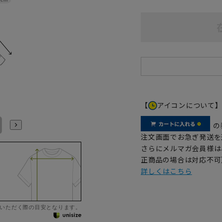
【
アイコンについて
LL43cm/82cm
LL43cm/86cm
3L45cm/84cm
3L45cm/88cm
4L47cm/84cm
4L47cm/88cm
の
注文画面でお急ぎ発送を
さらにメルマガ会員様は
正商品の場合は対応不可
詳しくはこちら
いただく際の目安となります。