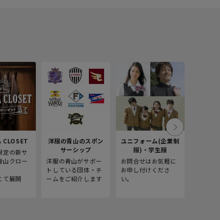
 CLOSET
洋服の青山のスポン
ユニフォーム(企業制
採
サーシップ
服)・学生服
限定の新サ
青山商事
青山クロー
洋服の青山がサポー
お問合せはお気軽に
をご紹介
。
トしている団体・チ
お申し付けくださ
にて展開
ームをご紹介します
い。