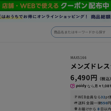
MAXS166
メンズドレスシャ
6,490円
なら
月々1,08
WEB会員なら
32
pt
送料 全国一律
550
お届けから
8
日以内