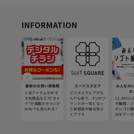
INFORMATION
最新のお買い得情報
スーツスクエア
みんなの
か
人気アイテムやおす
ビジネスウェアがな
すめ商品などの“おト
んでも揃う、4つのブ
12,000
ク“が満載のチラシが
ランドが一体となっ
や職種、シ
Webでも見られる！
た新感覚の複合型ス
のシゴト服
トアです
向をデータ