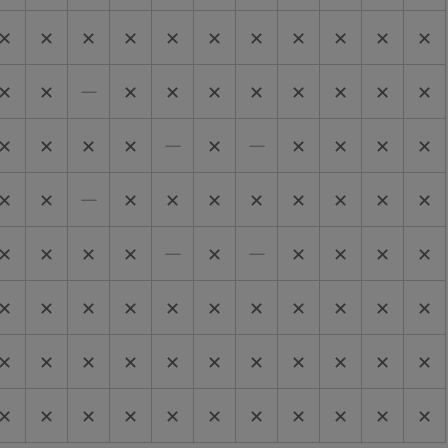
✕
✕
✕
✕
✕
✕
✕
✕
✕
✕
✕
✕
✕
―
✕
✕
✕
✕
✕
✕
✕
✕
✕
✕
✕
✕
―
✕
―
✕
✕
✕
✕
✕
✕
―
✕
✕
✕
✕
✕
✕
✕
✕
✕
✕
✕
✕
―
✕
―
✕
✕
✕
✕
✕
✕
✕
✕
✕
✕
✕
✕
✕
✕
✕
✕
✕
✕
✕
✕
✕
✕
✕
✕
✕
✕
✕
✕
✕
✕
✕
✕
✕
✕
✕
✕
✕