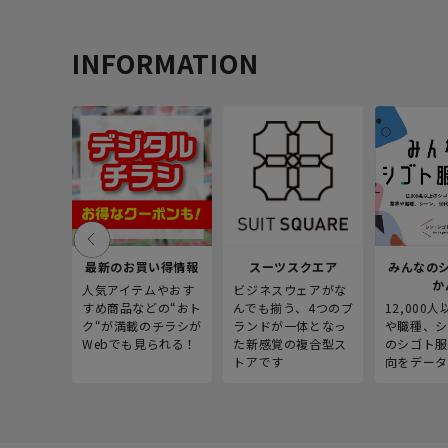
INFORMATION
最新のお買い得情報
スーツスクエア
みんなの
か
人気アイテムやおす
ビジネスウェアがな
すめ商品などの“おト
んでも揃う、4つのブ
12,000
ク“が満載のチラシが
ランドが一体となっ
や職種、シ
Webでも見られる！
た新感覚の複合型ス
のシゴト服
トアです
向をデータ