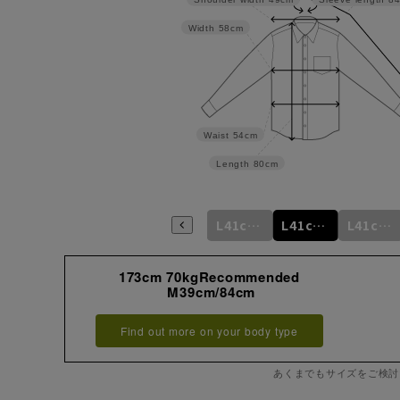
Width
58cm
Waist
54cm
Length
80cm
m
M39cm/80cm
M39cm/82cm
M39cm/84cm
L41cm/82cm
L41cm/84cm
L41cm/86cm
173cm 70kgRecommended
M39cm/84cm
Find out more on your body type
あくまでもサイズをご検討