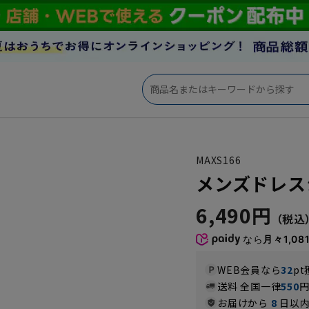
MAXS166
メンズドレスシャ
6,490円
なら
月々1,08
WEB会員なら
32
pt
送料 全国一律
550
お届けから
8
日以内