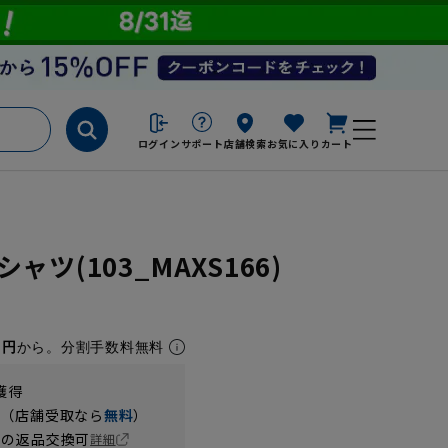
ログイン
サポート
店舗検索
お気に入り
カート
ツ(103_MAXS166)
1円
から。分割手数料無料
獲得
円（店舗受取なら
無料
）
の返品交換可
詳細