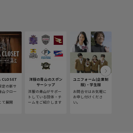
 CLOSET
洋服の青山のスポン
ユニフォーム(企業制
採
サーシップ
服)・学生服
限定の新サ
青山商事
青山クロー
洋服の青山がサポー
お問合せはお気軽に
をご紹介
。
トしている団体・チ
お申し付けくださ
にて展開
ームをご紹介します
い。