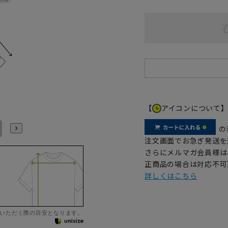
【
アイコンについて
LL43cm/82cm
LL43cm/86cm
3L45cm/84cm
3L45cm/88cm
4L47cm/84cm
4L47cm/88cm
の
注文画面でお急ぎ発送を
さらにメルマガ会員様は
正商品の場合は対応不可
詳しくはこちら
いただく際の目安となります。