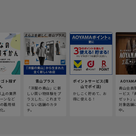
シゴト服ず
青山プラス
ポイントサービス(青
AOYAMA
ん
山でポイ活)
「洋服の青山」に新
青山会員
人以上の業界
しい買い物体験をプ
かしこく貯めて、お
ービス「
ーンなど
ラスした、これまで
得に使える！
ゼット」
の着用傾
にない店舗のカタ
対象店舗
化。
チ。
中。