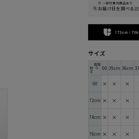
一部対象外商品あり
お届け日を調べる
詳
173cm / 70k
サイズ
首周
00
35cm
36cm
3
り
裄
丈
✕
✕
✕
00
✕
✕
✕
72cm
✕
✕
✕
74cm
✕
✕
✕
76cm