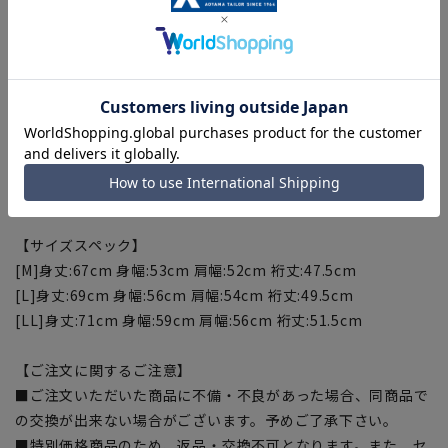
ズ（着用に支障のない小さな汚れや日焼けも含む）がある場合
がございますが、検品の上、着用可能と判断した商品をお届け
致します。
【商品詳細】
ポリエステルをベースにウールを取り入れたクルーネックTシ
ャツです。さらっとした心地よい肌触りでインナーとしても1
枚着でも春夏シーズンに活躍する1枚です。
【サイズスペック】
[M]身丈:67cm 身幅:53cm 肩幅:52cm 裄丈:47.5cm
[L]身丈:69cm 身幅:56cm 肩幅:54cm 裄丈:49.5cm
[LL]身丈:71cm 身幅:59cm 肩幅:56cm 裄丈:51.5cm
【ご注文に関するご注意】
■ご注文いただいた商品に不備・不良があった場合、同商品で
の交換が出来ない場合がございます。予めご了承下さい。
■特別価格商品のため、返品・交換不可となります。また、セ