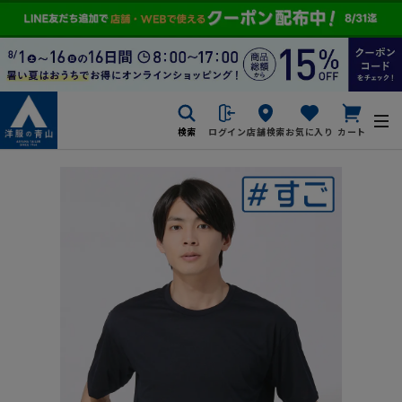
検索
ログイン
店舗検索
お気に入り
カート