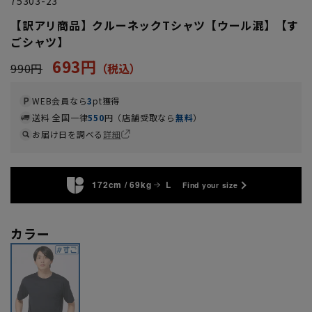
75303-23
【訳アリ商品】クルーネックTシャツ【ウール混】【す
ごシャツ】
693円
990円
WEB会員なら
3
pt獲得
送料 全国一律
550
円（店舗受取なら
無料
）
お届け日を調べる
詳細
172cm / 69kg
L
Find your size
カラー