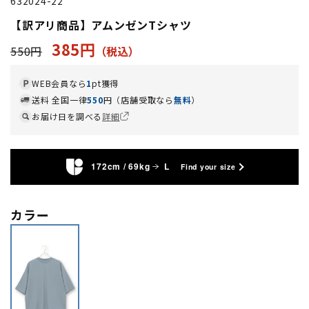
632024-22
【訳アリ商品】アムンゼンTシャツ
385円
550円
WEB会員なら
1
pt獲得
送料 全国一律
550
円（店舗受取なら
無料
）
お届け日を調べる
詳細
172cm / 69kg
L
Find your size
カラー