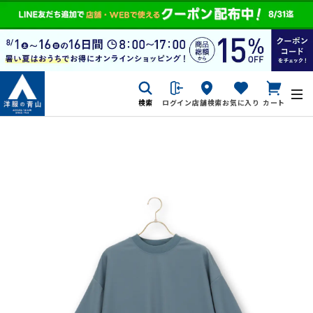
検索
ログイン
店舗検索
お気に入り
カート