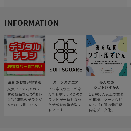
INFORMATION
最新のお買い得情報
スーツスクエア
みんなの
シゴト服ずかん
人気アイテムやおす
ビジネスウェアがな
すめ商品などの“おト
んでも揃う、4つのブ
12,000人以上の業界
ク“が満載のチラシが
ランドが一体となっ
や職種、シーンなど
Webでも見られる！
た新感覚の複合型ス
のシゴト服の着用傾
トアです
向をデータ化。