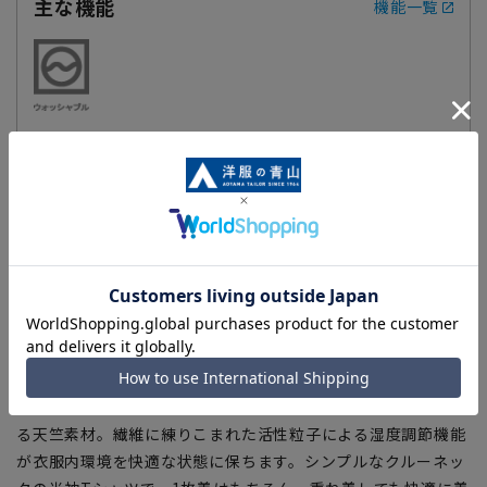
主な機能
機能一覧
【訳アリ商品】
■残り僅かな商品を特別セール価格でご提供しています。
■こちらの商品につきましては特別セール価格につき多少のキ
ズ（着用に支障のない小さな汚れや日焼けも含む）がある場合
がございますが、検品の上、着用可能と判断した商品をお届け
致します。
【商品詳細】
ON/OFF兼用に最適な半袖クルーネックTシャツ。体感温度を
快適に調整してくれるCONTROLα機能付きの適度な肉感のあ
る天竺素材。繊維に練りこまれた活性粒子による湿度調節機能
が衣服内環境を快適な状態に保ちます。シンプルなクルーネッ