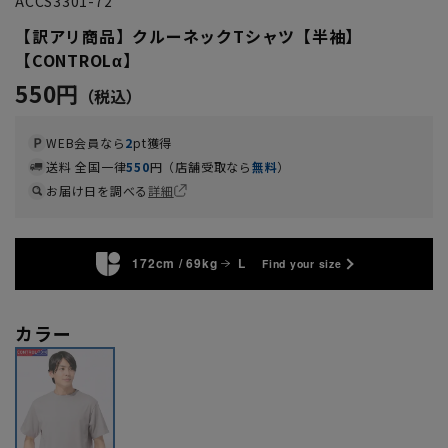
ACCS3301-72
【訳アリ商品】クルーネックTシャツ【半袖】
【CONTROLα】
550円
WEB会員なら
2
pt獲得
送料 全国一律
550
円（店舗受取なら
無料
）
お届け日を調べる
詳細
172cm / 69kg
L
Find your size
カラー