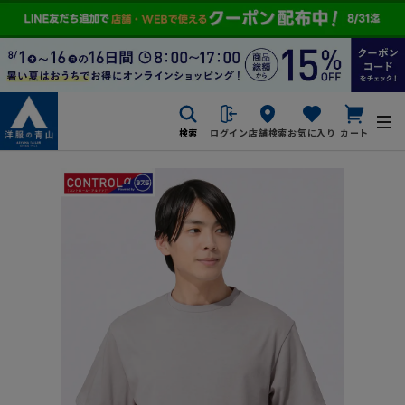
検索
ログイン
店舗検索
お気に入り
カート