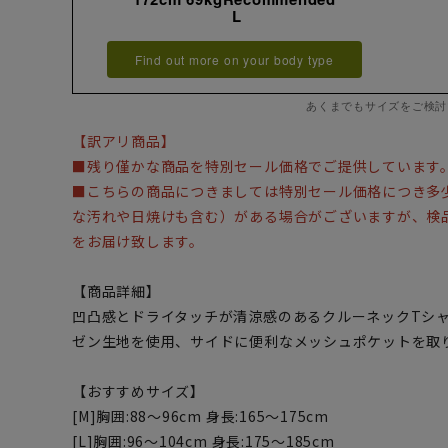
L
Find out more on your body type
あくまでもサイズをご検討
【訳アリ商品】
■残り僅かな商品を特別セール価格でご提供しています
■こちらの商品につきましては特別セール価格につき多
な汚れや日焼けも含む）がある場合がございますが、検
をお届け致します。
【商品詳細】
凹凸感とドライタッチが清涼感のあるクルーネックTシ
ゼン生地を使用、サイドに便利なメッシュポケットを取
【おすすめサイズ】
[M]胸囲:88～96cm 身長:165～175cm
[L]胸囲:96～104cm 身長:175～185cm