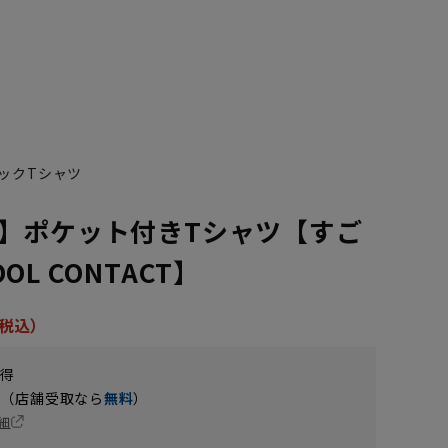
ックTシャツ
】ポケット付きTシャツ【すご
L CONTACT】
獲得
円（店舗受取なら
無料
）
細