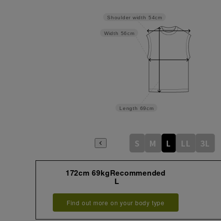
Shoulder width
54cm
Width
56cm
Length
69cm
S
M
L
LL
3L
172cm 69kgRecommended
L
Find out more on your body type