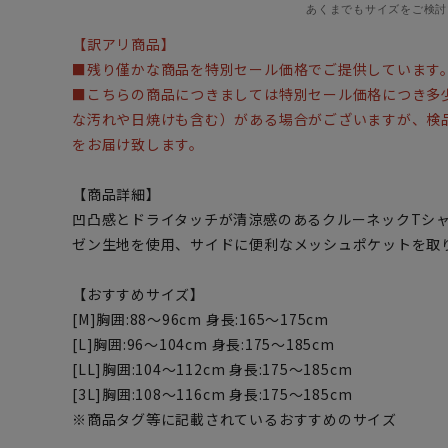
あくまでもサイズをご検討
【訳アリ商品】
■残り僅かな商品を特別セール価格でご提供しています
■こちらの商品につきましては特別セール価格につき多
な汚れや日焼けも含む）がある場合がございますが、検
をお届け致します。
【商品詳細】
凹凸感とドライタッチが清涼感のあるクルーネックTシ
ゼン生地を使用、サイドに便利なメッシュポケットを取
【おすすめサイズ】
[M]胸囲:88～96cm 身長:165～175cm
[L]胸囲:96～104cm 身長:175～185cm
[LL]胸囲:104～112cm 身長:175～185cm
[3L]胸囲:108～116cm 身長:175～185cm
※商品タグ等に記載されているおすすめのサイズ