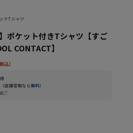
ックTシャツ
】ポケット付きTシャツ【すご
L CONTACT】
獲得
円（店舗受取なら
無料
）
細