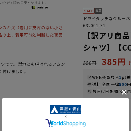
いただく際の目安となります。
ドライタッチなクルーネ
。
632001-31
少のキズ（着用に支障のない小さ
【訳アリ商品
品の上、着用可能と判断した商品
シャツ】【COO
385円
550円
ャツです。梨地とも呼ばれるアムン
り付けました。
WEB会員なら
1
pt
送料 全国一律
550
お届け日を調べる
詳
カラー