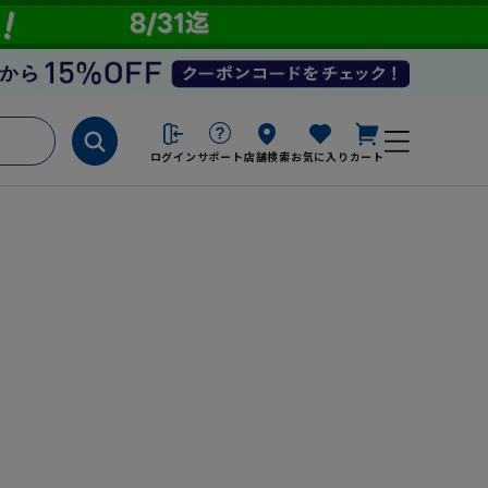
ログイン
サポート
店舗検索
お気に入り
カート