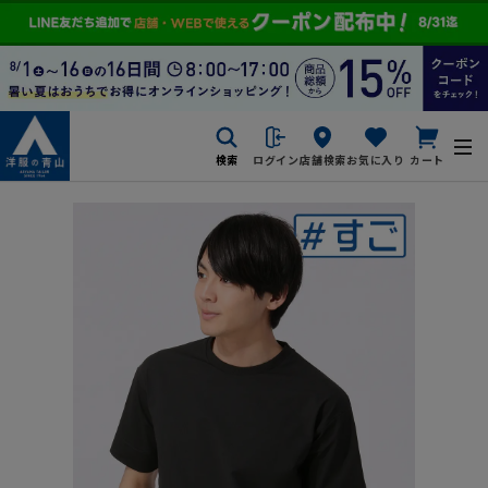
検索
ログイン
店舗検索
お気に入り
カート