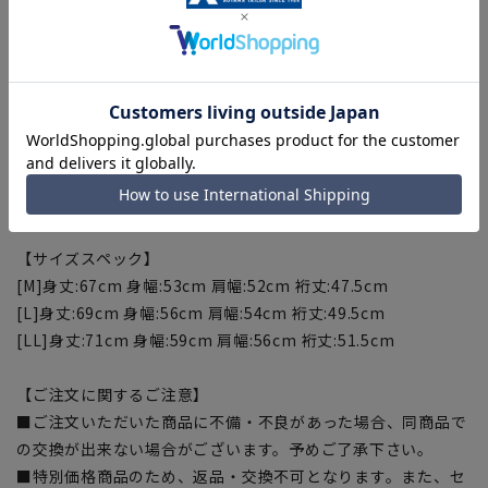
す。梨地とも呼ばれるアムンゼン生地を使用、サイドに便利な
メッシュポケットを取り付けました。
【おすすめサイズ】
[M]胸囲:88～96cm 身長:165～175cm
[L]胸囲:96～104cm 身長:175～185cm
[LL]胸囲:104～112cm 身長:175～185cm
※商品タグに記載されているおすすめのサイズ
【サイズスペック】
[M]身丈:67cm 身幅:53cm 肩幅:52cm 裄丈:47.5cm
[L]身丈:69cm 身幅:56cm 肩幅:54cm 裄丈:49.5cm
[LL]身丈:71cm 身幅:59cm 肩幅:56cm 裄丈:51.5cm
【ご注文に関するご注意】
■ご注文いただいた商品に不備・不良があった場合、同商品で
の交換が出来ない場合がございます。予めご了承下さい。
■特別価格商品のため、返品・交換不可となります。また、セ