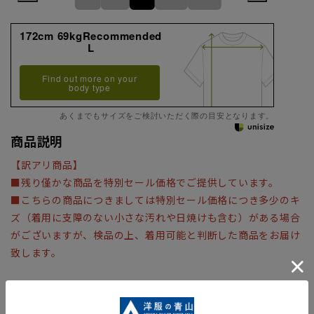
172cm 69kgRecommended
L
Find out more on your
body type
あくまでもサイズをご検討いただく際の目安となります。
商品説明
【訳アリ商品】
■残り僅かな商品を特別セール価格でご提供しています。
■こちらの商品につきましては特別セール価格につき多少のキ
ズ（着用に支障のない小さな汚れや日焼けも含む）がある場合
がございますが、検品の上、着用可能と判断した商品をお届け
致します。
【商品詳細】
凹凸感とドライタッチが清涼感のあるクルーネックTシャツで