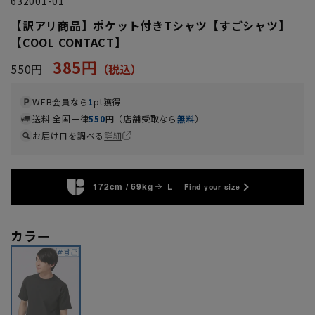
632001-01
【訳アリ商品】ポケット付きTシャツ【すごシャツ】
【COOL CONTACT】
385円
550円
WEB会員なら
1
pt獲得
送料 全国一律
550
円（店舗受取なら
無料
）
お届け日を調べる
詳細
172cm / 69kg
L
Find your size
カラー