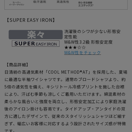
【SUPER EASY IRON】
洗濯後のシワが少ない形態安
定性能
W&W性3.2級 形態安定度
★★★☆☆
W&W性をチェック
【商品詳細】
日清紡の高通気素材「COOL METHOD®AT」を採用した、夏場
に最適な半袖ワイシャツです。通常のブロードシャツより、約
5倍の通気性を備え、キシリトール冷感プリントを施した台襟
により、汗ばむ季節も涼しくご着用いただけます。綿混素材の
柔らかな風合いと強度を両立し、形態安定加工により家庭洗濯
後のアイロン掛けも容易です。タイドアップ・アンタイドの双
方に適したデザインで、従来のスタイリッシュシャツほど細す
ぎず、幅広いお客様に対応するよう設計されたサイズ感が特徴
です。