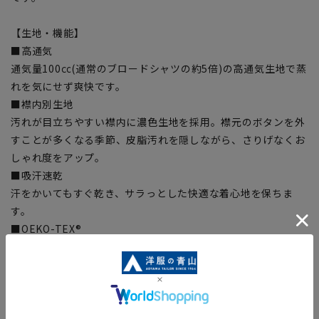
【生地・機能】
■高通気
通気量100㏄(通常のブロードシャツの約5倍)の高通気生地で蒸
れを気にせず爽快です。
■襟内別生地
汚れが目立ちやすい襟内に濃色生地を採用。襟元のボタンを外
すことが多くなる季節、皮脂汚れを隠しながら、さりげなくお
しゃれ度をアップ。
■吸汗速乾
汗をかいてもすぐ乾き、サラっとした快適な着心地を保ちま
す。
■OEKO-TEX®
厳しい分析試験にクリアし世界最高水準の安全な繊維製品の証
「OEKO-TEX®STANDARD100」に認証された素材を使用しま
した。生地から付属まで、すべてに於いて厳しい基準をクリア
した素材を使用しているので、安心して着用いただけます。