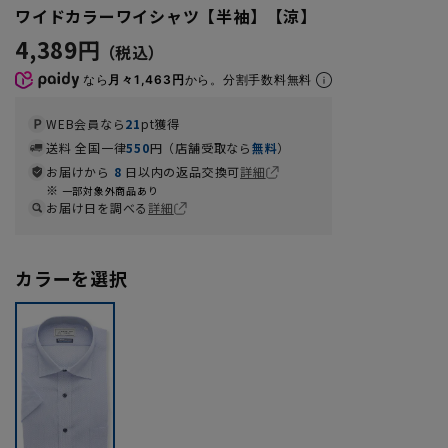
ワイドカラーワイシャツ【半袖】【涼】
4,389円
なら
月々1,463円
から。分割手数料無料
WEB会員なら
21
pt獲得
送料 全国一律
550
円（店舗受取なら
無料
）
お届けから
8
日以内の返品交換可
詳細
一部対象外商品あり
お届け日を調べる
詳細
カラーを選択