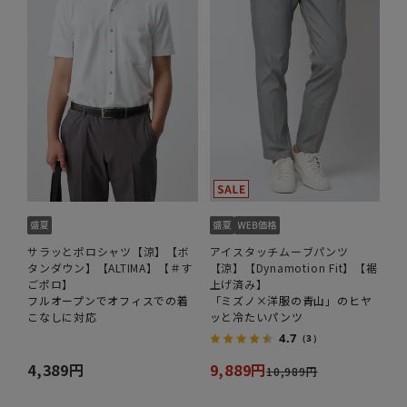
サラッとポロシャツ【涼】【ボ
アイスタッチムーブパンツ
タンダウン】【ALTIMA】【＃す
【涼】【Dynamotion Fit】【裾
ごポロ】
上げ済み】
フルオープンでオフィスでの着
「ミズノ×洋服の青山」のヒヤ
こなしに対応
ッと冷たいパンツ
4.7
（3）
4,389円
9,889円
10,989円