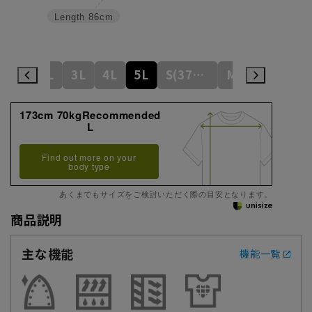
Length
86cm
L
LL
3L
4L
5L
S(37cm)
M(39cm)
173cm 70kgRecommended
L
Find out more on your
body type
あくまでもサイズをご検討いただく際の目安となります。
商品説明
主な機能
機能一覧