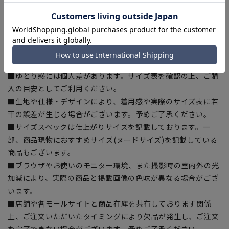
【シルエット】《やや細め(スッキリ)》 (当社比)
【商品に関するご注意】
■商品画像はサンプルのため、色味やサイズ等の仕様に変更が
ある場合がございますので、予めご了承ください。
■ゆとり感には個人差があります。サイズ表を確認の上、ご購
入の目安としてご利用ください。
■生地や仕様・デザインにより、着用感や実際のサイズ表に若
干の誤差が生じる場合がございます。予めご了承ください。
■サイズスペックは仕上がりサイズを記載しております。一
部、商品現物におすすめサイズ(ヌードサイズ)を記載している
商品もございます。
■ブラウザやお使いのモニター環境、また撮影時の室内外の光
加減により、実際の商品と掲載画像の色味が異なる場合がござ
います。
■店舗や各モールサイトと商品在庫を共有しております関係
上、ご注文いただいたタイミングにより欠品が発生し、ご注文