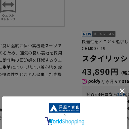
快適性をとことん追求し
ど良い温度に保つ高機能スーツで
CRM007-19
てるため、通気の良い裏地を採用
スタイリッシュ
に動作時の圧迫感を軽減するウエ
た生地により心地よい着心地を確
43,890円
の快適性をとことん追求した高機
なら
月々7,31
WEB会員なら
219
p
送料 全国一律
550
お届けから
8
日以内
維を使用しており、 繊維に練りこ
一部対象外商品あり
を調整し、吸湿速乾性と温度調節
お届け日を調べる
詳