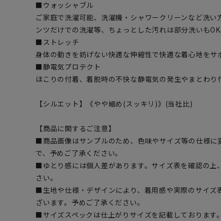
■ウォッシャブル
ご家庭で洗濯可能、洗濯機・シャワークリーンなど洗い
ンツだけでの洗濯等、ちょっとした汚れは部分洗いもOK
■ストレッチ
身体の動きを妨げない快適な伸縮性で快適な着心地をサ
■静電気プロテクト
ほこりの付着、着脱時の不快な静電気の発生やまとわり
【シルエット】《やや細め(スッキリ)》(当社比)
【商品に関するご注意】
■商品画像はサンプルのため、色味やサイズ等の仕様に
で、予めご了承ください。
■ゆとり感には個人差があります。サイズ表を確認の上
さい。
■生地や仕様・デザインにより、着用感や実際のサイズ
ざいます。予めご了承ください。
■サイズスペックは仕上がりサイズを記載しております