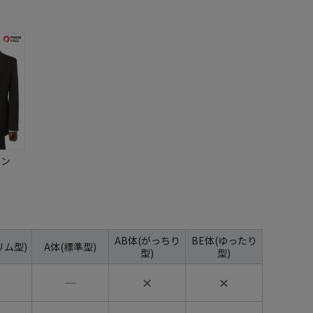
ウン
AB体(がっちり
BE体(ゆったり
リム型)
A体(標準型)
型)
型)
―
✕
✕