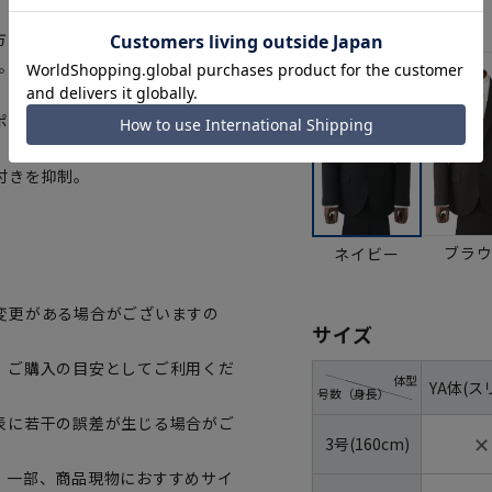
カラー
方も選べます。ジャケットのみパ
。
ポート。
付きを抑制。
ブラ
ネイビー
変更がある場合がございますの
サイズ
、ご購入の目安としてご利用くだ
体型
YA体(ス
号数（身長）
表に若干の誤差が生じる場合がご
✕
3号(160cm)
。一部、商品現物におすすめサイ