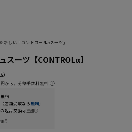
た新しい「コントロールαスーツ」
スーツ【CONTROLα】
5円
から。分割手数料無料
t獲得
円（店舗受取なら
無料
）
の返品交換可
詳細
細