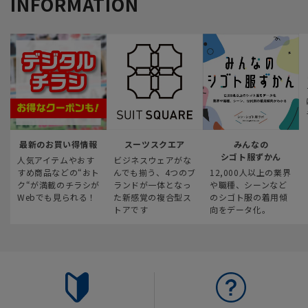
INFORMATION
最新のお買い得情報
スーツスクエア
みんなの
シゴト服ずかん
人気アイテムやおす
ビジネスウェアがな
すめ商品などの“おト
んでも揃う、4つのブ
12,000人以上の業界
ク“が満載のチラシが
ランドが一体となっ
や職種、シーンなど
Webでも見られる！
た新感覚の複合型ス
のシゴト服の着用傾
トアです
向をデータ化。