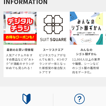
INFORMATION
最新のお買い得情報
スーツスクエア
みんなの
シゴト服ずかん
人気アイテムやおす
ビジネスウェアがな
すめ商品などの“おト
んでも揃う、4つのブ
12,000人以上の業界
ク“が満載のチラシが
ランドが一体となっ
や職種、シーンなど
Webでも見られる！
た新感覚の複合型ス
のシゴト服の着用傾
トアです
向をデータ化。