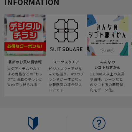
INFORMATION
最新のお買い得情報
スーツスクエア
みんなの
シゴト服ずかん
人気アイテムやおす
ビジネスウェアがな
すめ商品などの“おト
んでも揃う、4つのブ
12,000人以上の業界
ク“が満載のチラシが
ランドが一体となっ
や職種、シーンなど
Webでも見られる！
た新感覚の複合型ス
のシゴト服の着用傾
トアです
向をデータ化。