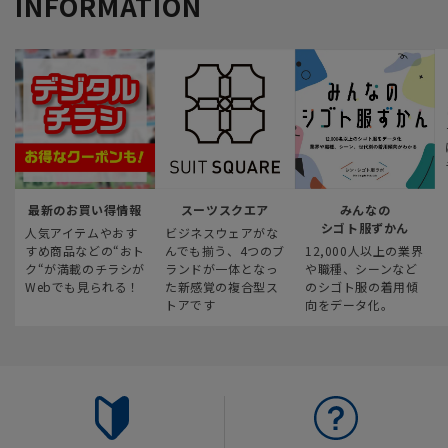
INFORMATION
最新のお買い得情報
スーツスクエア
みんなの
シゴト服ずかん
人気アイテムやおす
ビジネスウェアがな
すめ商品などの“おト
んでも揃う、4つのブ
12,000人以上の業界
ク“が満載のチラシが
ランドが一体となっ
や職種、シーンなど
Webでも見られる！
た新感覚の複合型ス
のシゴト服の着用傾
トアです
向をデータ化。