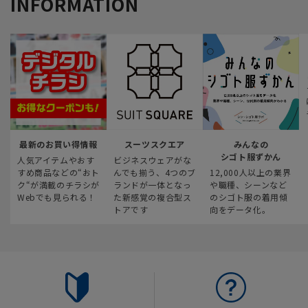
INFORMATION
最新のお買い得情報
スーツスクエア
みんなの
シゴト服ずかん
人気アイテムやおす
ビジネスウェアがな
すめ商品などの“おト
んでも揃う、4つのブ
12,000人以上の業界
ク“が満載のチラシが
ランドが一体となっ
や職種、シーンなど
Webでも見られる！
た新感覚の複合型ス
のシゴト服の着用傾
トアです
向をデータ化。