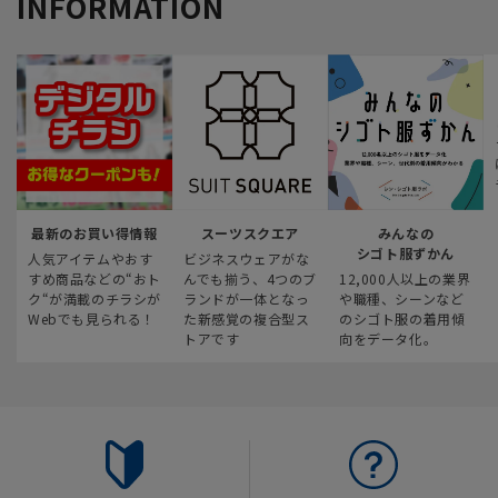
INFORMATION
最新のお買い得情報
スーツスクエア
みんなの
シゴト服ずかん
人気アイテムやおす
ビジネスウェアがな
すめ商品などの“おト
んでも揃う、4つのブ
12,000人以上の業界
ク“が満載のチラシが
ランドが一体となっ
や職種、シーンなど
Webでも見られる！
た新感覚の複合型ス
のシゴト服の着用傾
トアです
向をデータ化。