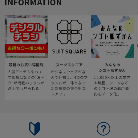
INFORMATION
最新のお買い得情報
スーツスクエア
みんなの
シゴト服ずかん
人気アイテムやおす
ビジネスウェアがな
すめ商品などの“おト
んでも揃う、4つのブ
12,000人以上の業界
ク“が満載のチラシが
ランドが一体となっ
や職種、シーンなど
Webでも見られる！
た新感覚の複合型ス
のシゴト服の着用傾
トアです
向をデータ化。