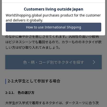
ブラックのスーツを着用する場合は、このような小紋×ワイン
系のネクタイもおすすめです。ブラック×ブラックはお葬式を
連想させてしまいますが、ブラック×ワイン系なら、落ち着き
のなかに華やかさを感じさせてくれます。汎用性の高い小紋柄
はビジネスシーンでも着回せるので、カラーもののネクタイが欲
しい方はぜひ取り入れてみましょう。
色・柄・コーデ別でネクタイを探す
2-2.大学生として参加する場合
2-2.1. 色の選び方
大学生が入学式で着用するネクタイは、ダークスーツに合う次