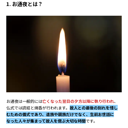
1. お通夜とは？
4. 【メンズ】お通夜の服装マナー
4-1.黒やダークグレーのスーツが一般的
4-2.白無地のワイシャツを合わせる
4-3.黒のバッグ・ネクタイを合わせる
5. 【子ども・学生】お通夜の服装マナー
5-1.中高生｜制服を着用
5-2.小学生・乳幼児｜ダークカラーの服を着用
6. お通夜でNGな服装は？
7. お通夜で服装以外に必要なアイテム
8. 洋服の青山なら喪服・礼服の取り扱いが豊富
9. お通夜の服装に関するよくある質問
お通夜は一般的には
亡くなった翌日の夕方以降に執り行われ
、
仏式では読経と焼香が行われます。
故人との最後の別れを惜し
Q1. お通夜に喪服は失礼？
むための儀式であり、遺族や親族だけでなく、生前お世話に
Q2. 仕事帰りのお通夜の服装はどうする？
なった人々が集まって故人を偲ぶ大切な時間
です。