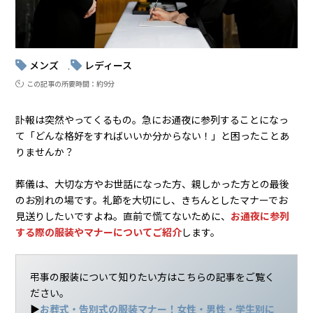
メンズ
レディース
, 
この記事の所要時間：約9分
訃報は突然やってくるもの。急にお通夜に参列することになっ
て「どんな格好をすればいいか分からない！」と困ったことあ
りませんか？
葬儀は、大切な方やお世話になった方、親しかった方との最後
のお別れの場です。礼節を大切にし、きちんとしたマナーでお
見送りしたいですよね。直前で慌てないために、
お通夜に参列
する際の服装やマナーについてご紹介
します。
弔事の服装について知りたい方はこちらの記事をご覧く
ださい。
▶
お葬式・告別式の服装マナー！女性・男性・学生別に