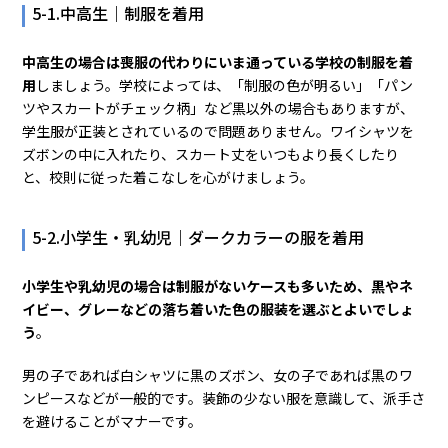
5-1.中高生｜制服を着用
中高生の場合は喪服の代わりにいま通っている学校の制服を着
用
しましょう。学校によっては、「制服の色が明るい」「パン
ツやスカートがチェック柄」など黒以外の場合もありますが、
学生服が正装とされているので問題ありません。ワイシャツを
ズボンの中に入れたり、スカート丈をいつもより長くしたり
と、校則に従った着こなしを心がけましょう。
5-2.小学生・乳幼児｜ダークカラーの服を着用
小学生や乳幼児の場合は制服がないケースも多いため、黒やネ
イビー、グレーなどの落ち着いた色の服装を選ぶとよいでしょ
う
。
男の子であれば白シャツに黒のズボン、女の子であれば黒のワ
ンピースなどが一般的です。装飾の少ない服を意識して、派手さ
を避けることがマナーです。