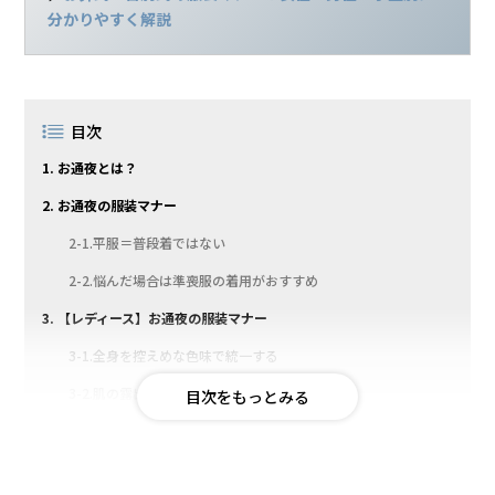
分かりやすく解説
目次
1. お通夜とは？
2. お通夜の服装マナー
2-1.平服＝普段着ではない
2-2.悩んだ場合は準喪服の着用がおすすめ
3. 【レディース】お通夜の服装マナー
3-1.全身を控えめな色味で統一する
3-2.肌の露出が少ないようにする
3-3.黒で光沢のないバッグを合わせる
3-4.派手な髪型やアクセサリーは控える