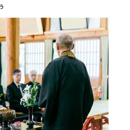
う
は何回忌までつける？
合はスーツで参列してもよい？
を着て行ってもいい？
言われた場合は？
事の服装は？