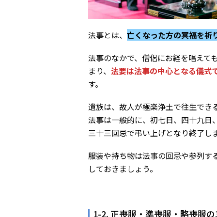
法事とは、
亡くなった方の冥福を祈
法事のなかで、僧侶にお経を唱えて
まり、
法要は法事の中心となる儀式
す。
遺族は、故人が極楽浄土で往生でき
法事は一般的に、初七日、四十九日
三十三回忌で弔い上げとなり終了し
服装や持ち物は法事の回忌や参列す
しておきましょう。
1-2. 正喪服・準喪服・略喪服