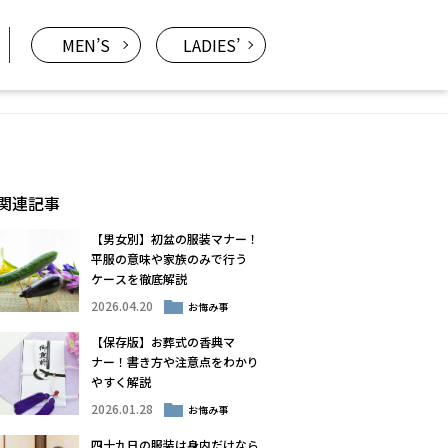
MEN’S
LADIES’
関連記事
【男女別】初盆の服装マナー！
平服の意味や家族のみで行う
ケースを徹底解説
2026.04.20
お悔み事
【保存版】お葬式の香典マ
ナー！書き方や注意点をわかり
やすく解説
2026.01.28
お悔み事
四十九日の服装は身内だけなら