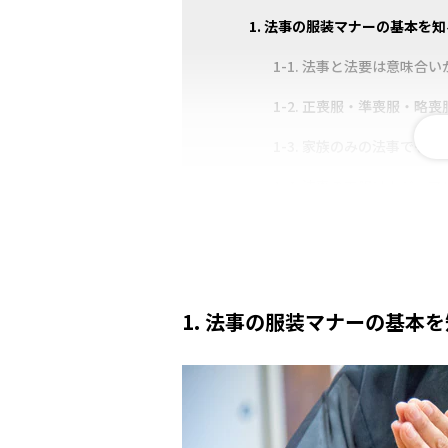
1. 法事の服装マナーの基本を
1-1. 法事と法要は意味合
1-2. 正喪服・準喪服・略
1-3. 家族のみの法事でも
1-4. 法事の平服はカジュ
2. 法事の種類別｜ふさわしい
2-1. 初七日｜喪服
2-2. 四十九日｜喪服
1. 法事の服装マナーの基本
2-3. 百箇日｜喪服または平
2-4. 一周忌～三回忌｜喪
2-5. 七回忌以降｜平服が一