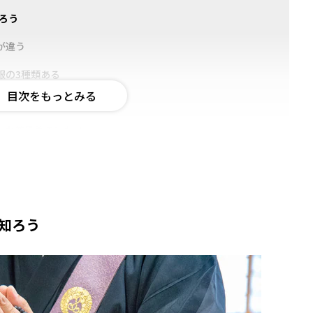
知ろう
いが違う
喪服の3種類ある
服装マナーは同じ
アルな普段着ではない
服装の目安
を知ろう
服
服または平服
般的