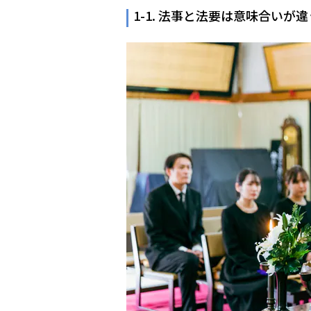
6. 法事の服装に関するQ＆A
1-1. 法事と法要は意味合いが違
Q1. ブラックのネクタイ
Q2. 女性で喪服がない場
Q3. 七回忌の法事に喪服
Q4. 法事に私服でよいと
Q5. 大学生や専門学生の法
7. 法事に参列するときの持ち物
8. まとめ