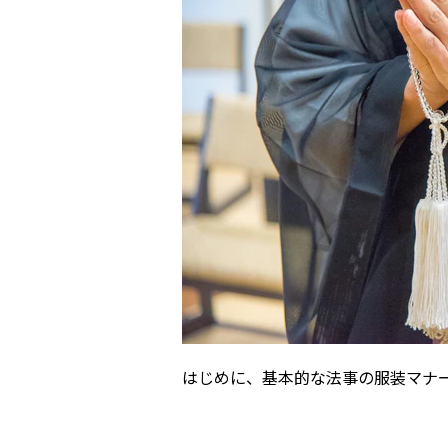
3.
喪服で法事に参列するときの
3-1.【男性】ブラックス
3-2.【女性】露出を控え
3-3.【子ども】制服また
4. 平服で法事に参列するとき
4-1.【男性】落ち着いた
4-2.【女性】ワンピースや
4-3.【子ども】清潔感の
5. 季節別｜快適さとマナーを
はじめに、基本的な法事の服装マナ
5-1. 夏の法事の服
5-2. 冬の法事の服装