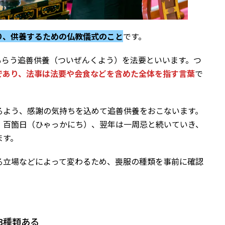
り、供養するための仏教儀式のこと
です。
もらう追善供養（ついぜんくよう）を法要といいます。つ
であり、法事は法要や会食などを含めた全体を指す言葉
で
るよう、感謝の気持ちを込めて追善供養をおこないます。
、百箇日（ひゃっかにち）、翌年は一周忌と続いていき、
ます。
る立場などによって変わるため、喪服の種類を事前に確認
の3種類ある