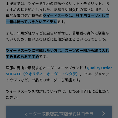
本記事では、ツイード生地の特徴やメリット・デメリット、お
すすめの柄を紹介しました。防寒性や耐久性の高さに加え、古
典的な雰囲気が特徴の
ツイードスーツは、秋冬用スーツとして
一着は持っておきたいアイテム
です。
また、年月が経つほどに風合いが増し、着用者の身体に馴染ん
でいくため、使い込むほどに価値が高まるといえるでしょう。​
ツイードスーツに挑戦したい方は、スーツの一部から取り入れ
てみるのもおすすめ
です。
洋服の青山で展開するオーダースーツブランド「
Quality Order
SHITATE（クオリティーオーダー・シタテ）
」では、ジャケッ
トやジレなど、単品でのオーダーも可能です。
ツイードスーツを検討している方は、ぜひSHITATEにご相談く
ださい。
オーダー取扱店舗/来店予約はコチラ