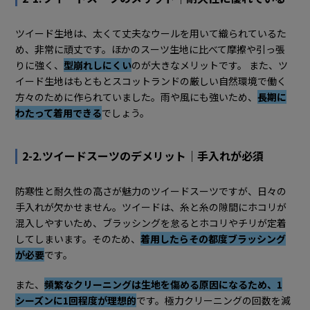
ツイード生地は、太くて丈夫なウールを用いて織られているた
め、非常に頑丈です。ほかのスーツ生地に比べて摩擦や引っ張
りに強く、
型崩れしにくい
のが大きなメリットです。 また、ツ
イード生地はもともとスコットランドの厳しい自然環境で働く
方々のために作られていました。雨や風にも強いため、
長期に
わたって着用できる
でしょう。
2-2.ツイードスーツのデメリット｜手入れが必須
防寒性と耐久性の高さが魅力のツイードスーツですが、日々の
手入れが欠かせません。ツイードは、糸と糸の隙間にホコリが
混入しやすいため、ブラッシングを怠るとホコリやチリが定着
してしまいます。そのため、
着用したらその都度ブラッシング
が必要
です。
また、
頻繁なクリーニングは生地を傷める原因になるため、1
シーズンに1回程度が理想的
です。極力クリーニングの回数を減