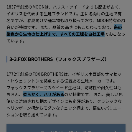
1837年創業のMOONは、ハリス・ツイードよりも歴史が古く、
イギリスを代表する生地ブランドです。主に冬向けの生地で有
名ですが、春夏向けや通年物も取り扱っており、MOON特有の風
合いが特徴です。 また、品質の高さにもこだわっており、
糸の
染色から生地の仕上げまで、すべての工程を自社工場
でおこなっ
ています。
3-3.FOX BROTHERS（フォックスブラザーズ）
1772年創業のFOX BROTHERSは、イギリス南西部のサマセッ
ト州ウェリントンを拠点とする伝統ある生地メーカーです。
フォックスブラザーズのツイード生地は、防寒性や耐久性はも
ちろん、
柔らかく、ハリがある
のが特徴です。 また、美しい色
使いと洗練された柄のデザインにも定評があり、クラシックな
ヘリンボーン柄からモダンなチェック柄まで、幅広いバリエー
ションを取り揃えています。