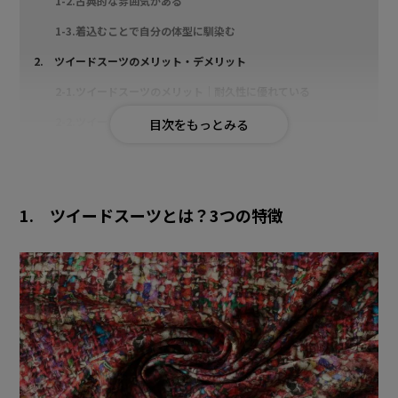
1-2.古典的な雰囲気がある
1-3.着込むことで自分の体型に馴染む
2. ツイードスーツのメリット・デメリット
2-1.ツイードスーツのメリット｜耐久性に優れている
2-2.ツイードスーツのデメリット｜手入れが必須
3. ツイード生地のおすすめブランド
3-1.ハリス・ツイード
1. ツイードスーツとは？3つの特徴
3-2.MOON（ムーン）
3-3.FOX BROTHERS（フォックスブラザーズ）
4. ツイードスーツの人気の柄
4-1.ヘリンボーン
4-2.ハウンドトゥース
4-3.ウィンドウペーン
5. ツイードスーツ初心者はまずはジャケットやコートから始めてみ