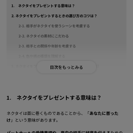
1. ネクタイをプレゼントする意味は？
2. ネクタイをプレゼントするときの選び方のコツは？
2-1. 相手がネクタイを使うシーンを考慮する
2-2. ネクタイの素材にこだわる
2-3. 相手との関係や年齢を考慮する
2-4. 色や柄の種類を理解する
3. ネクタイをプレゼントするときのポイント【相手別】
3-1. 彼氏・夫・パートナー
3-2. 父親
1. ネクタイをプレゼントする意味は？
3-3. 上司
3-4. 同僚
ネクタイは首に巻くものであることから、「
あなたに首った
3-5. 友達
け
」という意味があります。
4. ネクタイをプレゼントする際のポイント【年代別】
パートナーへの愛情表現や、意中の相手に好意を伝える
ための