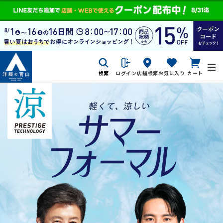
検索
ログイン
店舗検索
お気に入り
カート