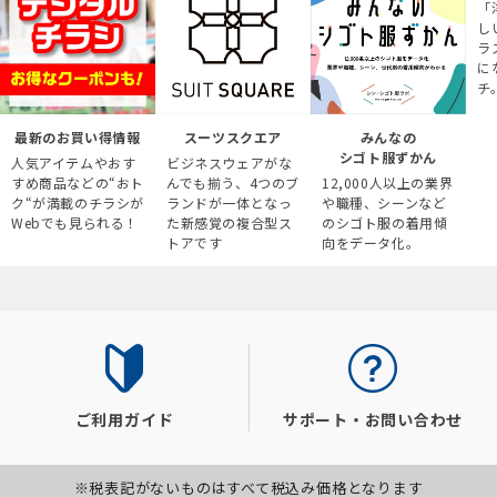
「
し
ラ
に
チ
最新のお買い得情報
スーツスクエア
みんなの
シゴト服ずかん
人気アイテムやおす
ビジネスウェアがな
すめ商品などの“おト
んでも揃う、4つのブ
12,000人以上の業界
ク“が満載のチラシが
ランドが一体となっ
や職種、シーンなど
Webでも見られる！
た新感覚の複合型ス
のシゴト服の着用傾
トアです
向をデータ化。
ご利用ガイド
サポート・お問い合わせ
※税表記がないものはすべて税込み価格となります