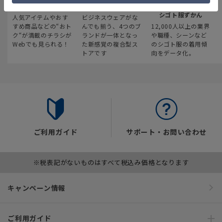
最新のお買い得情報
スーツスクエア
みんなの
シゴト服ずかん
人気アイテムやおす
ビジネスウェアがな
すめ商品などの“おト
んでも揃う、4つのブ
12,000人以上の業界
ク“が満載のチラシが
ランドが一体となっ
や職種、シーンなど
Webでも見られる！
た新感覚の複合型ス
のシゴト服の着用傾
トアです
向をデータ化。
ご利用ガイド
サポート・お問い合わせ
※税表記がないものはすべて税込み価格となります
キャンペーン情報
ご利用ガイド