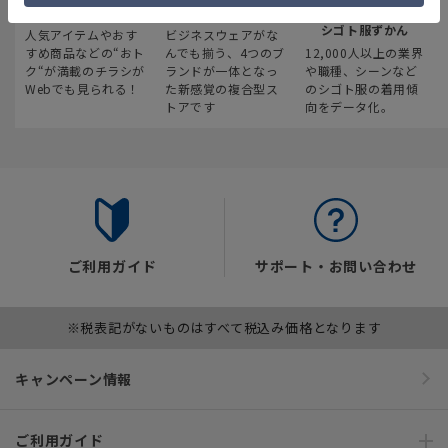
最新のお買い得情報
スーツスクエア
みんなの
シゴト服ずかん
人気アイテムやおす
ビジネスウェアがな
すめ商品などの“おト
んでも揃う、4つのブ
12,000人以上の業界
ク“が満載のチラシが
ランドが一体となっ
や職種、シーンなど
Webでも見られる！
た新感覚の複合型ス
のシゴト服の着用傾
トアです
向をデータ化。
ご利用ガイド
サポート・お問い合わせ
※税表記がないものはすべて税込み価格となります
キャンペーン情報
ご利用ガイド