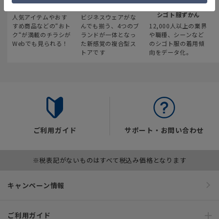
最新のお買い得情報
スーツスクエア
みんなの
シゴト服ずかん
人気アイテムやおす
ビジネスウェアがな
すめ商品などの“おト
んでも揃う、4つのブ
12,000人以上の業界
ク“が満載のチラシが
ランドが一体となっ
や職種、シーンなど
Webでも見られる！
た新感覚の複合型ス
のシゴト服の着用傾
トアです
向をデータ化。
ご利用ガイド
サポート・お問い合わせ
※税表記がないものはすべて税込み価格となります
キャンペーン情報
ご利用ガイド