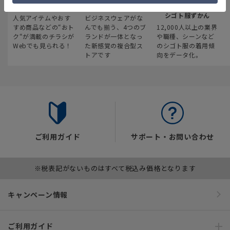
最新のお買い得情報
スーツスクエア
みんなの
シゴト服ずかん
人気アイテムやおす
ビジネスウェアがな
すめ商品などの“おト
んでも揃う、4つのブ
12,000人以上の業界
ク“が満載のチラシが
ランドが一体となっ
や職種、シーンなど
Webでも見られる！
た新感覚の複合型ス
のシゴト服の着用傾
トアです
向をデータ化。
ご利用ガイド
サポート・お問い合わせ
※税表記がないものはすべて税込み価格となります
キャンペーン情報
ご利用ガイド