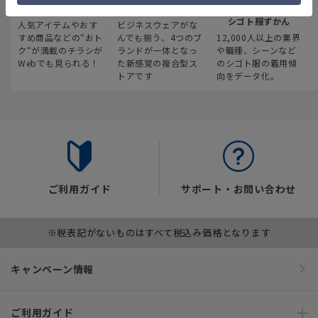
最新のお買い得情報
スーツスクエア
みんなの
シゴト服ずかん
人気アイテムやおす
ビジネスウェアがな
すめ商品などの“おト
んでも揃う、4つのブ
12,000人以上の業界
ク“が満載のチラシが
ランドが一体となっ
や職種、シーンなど
Webでも見られる！
た新感覚の複合型ス
のシゴト服の着用傾
トアです
向をデータ化。
ご利用ガイド
サポート・お問い合わせ
※税表記がないものはすべて税込み価格となります
キャンペーン情報
ご利用ガイド