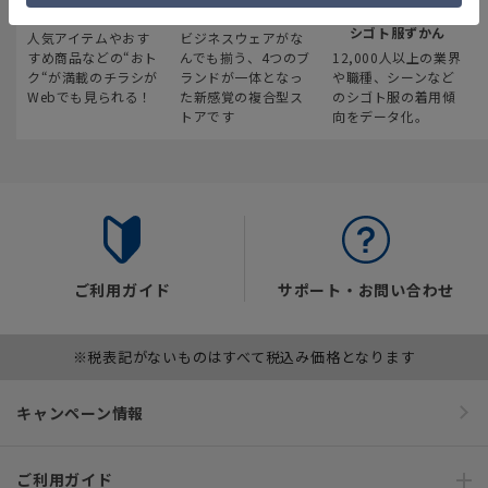
最新のお買い得情報
スーツスクエア
みんなの
シゴト服ずかん
人気アイテムやおす
ビジネスウェアがな
すめ商品などの“おト
んでも揃う、4つのブ
12,000人以上の業界
ク“が満載のチラシが
ランドが一体となっ
や職種、シーンなど
Webでも見られる！
た新感覚の複合型ス
のシゴト服の着用傾
トアです
向をデータ化。
ご利用ガイド
サポート・お問い合わせ
※税表記がないものはすべて税込み価格となります
キャンペーン情報
ご利用ガイド