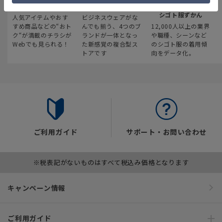
最新のお買い得情報
スーツスクエア
みんなの
シゴト服ずかん
人気アイテムやおす
ビジネスウェアがな
すめ商品などの“おト
んでも揃う、4つのブ
12,000人以上の業界
ク“が満載のチラシが
ランドが一体となっ
や職種、シーンなど
Webでも見られる！
た新感覚の複合型ス
のシゴト服の着用傾
トアです
向をデータ化。
ご利用ガイド
サポート・お問い合わせ
※税表記がないものはすべて税込み価格となります
キャンペーン情報
ご利用ガイド