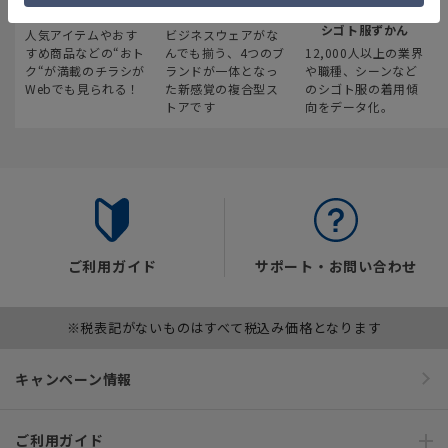
最新のお買い得情報
スーツスクエア
みんなの
シゴト服ずかん
人気アイテムやおす
ビジネスウェアがな
すめ商品などの“おト
んでも揃う、4つのブ
12,000人以上の業界
ク“が満載のチラシが
ランドが一体となっ
や職種、シーンなど
Webでも見られる！
た新感覚の複合型ス
のシゴト服の着用傾
トアです
向をデータ化。
ご利用ガイド
サポート・お問い合わせ
※税表記がないものはすべて税込み価格となります
キャンペーン情報
ご利用ガイド