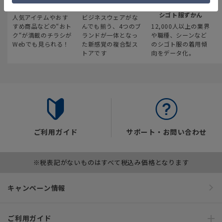
最新のお買い得情報
スーツスクエア
みんなの
シゴト服ずかん
人気アイテムやおす
ビジネスウェアがな
すめ商品などの“おト
んでも揃う、4つのブ
12,000人以上の業界
ク“が満載のチラシが
ランドが一体となっ
や職種、シーンなど
Webでも見られる！
た新感覚の複合型ス
のシゴト服の着用傾
トアです
向をデータ化。
ご利用ガイド
サポート・お問い合わせ
※税表記がないものはすべて税込み価格となります
キャンペーン情報
ご利用ガイド