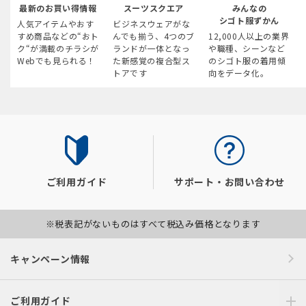
最新のお買い得情報
スーツスクエア
みんなの
シゴト服ずかん
人気アイテムやおす
ビジネスウェアがな
すめ商品などの“おト
んでも揃う、4つのブ
12,000人以上の業界
ク“が満載のチラシが
ランドが一体となっ
や職種、シーンなど
Webでも見られる！
た新感覚の複合型ス
のシゴト服の着用傾
トアです
向をデータ化。
ご利用ガイド
サポート・お問い合わせ
※税表記がないものはすべて税込み価格となります
キャンペーン情報
ご利用ガイド