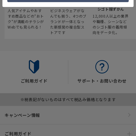
最新のお買い得情報
スーツスクエア
みんなの
シゴト服ずかん
人気アイテムやおす
ビジネスウェアがな
すめ商品などの“おト
んでも揃う、4つのブ
12,000人以上の業界
ク“が満載のチラシが
ランドが一体となっ
や職種、シーンなど
Webでも見られる！
た新感覚の複合型ス
のシゴト服の着用傾
トアです
向をデータ化。
ご利用ガイド
サポート・お問い合わせ
※税表記がないものはすべて税込み価格となります
キャンペーン情報
ご利用ガイド