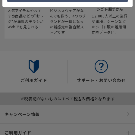
最新のお買い得情報
スーツスクエア
みんなの
シゴト服ずかん
人気アイテムやおす
ビジネスウェアがな
すめ商品などの“おト
んでも揃う、4つのブ
12,000人以上の業界
ク“が満載のチラシが
ランドが一体となっ
や職種、シーンなど
Webでも見られる！
た新感覚の複合型ス
のシゴト服の着用傾
トアです
向をデータ化。
ご利用ガイド
サポート・お問い合わせ
※税表記がないものはすべて税込み価格となります
キャンペーン情報
ご利用ガイド