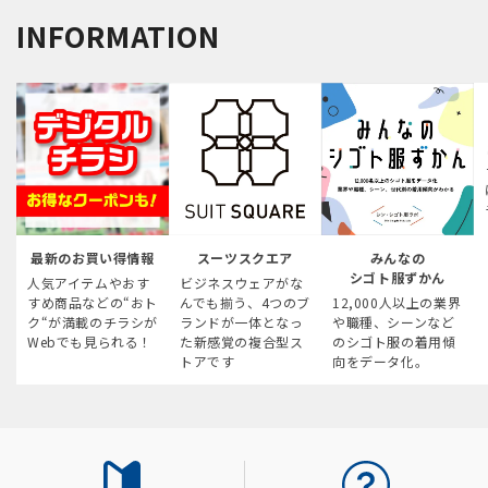
INFORMATION
最新のお買い得情報
スーツスクエア
みんなの
シゴト服ずかん
人気アイテムやおす
ビジネスウェアがな
すめ商品などの“おト
んでも揃う、4つのブ
12,000人以上の業界
ク“が満載のチラシが
ランドが一体となっ
や職種、シーンなど
Webでも見られる！
た新感覚の複合型ス
のシゴト服の着用傾
トアです
向をデータ化。