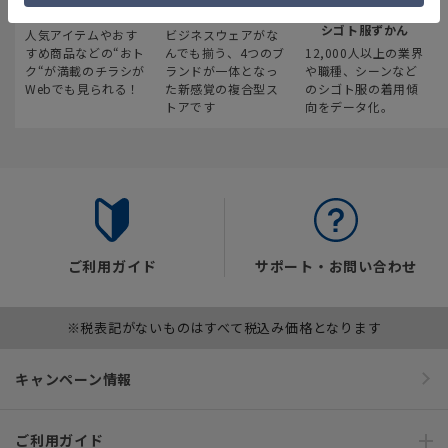
最新のお買い得情報
スーツスクエア
みんなの
シゴト服ずかん
人気アイテムやおす
ビジネスウェアがな
すめ商品などの“おト
んでも揃う、4つのブ
12,000人以上の業界
ク“が満載のチラシが
ランドが一体となっ
や職種、シーンなど
Webでも見られる！
た新感覚の複合型ス
のシゴト服の着用傾
トアです
向をデータ化。
ご利用ガイド
サポート・お問い合わせ
※税表記がないものはすべて税込み価格となります
キャンペーン情報
ご利用ガイド